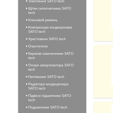
Зчеплення SATO tech
Щітки склоочисника SATO
tech
Клиновой ремень
Компресори кондиціонера
SATO tech
Хрестовини SATO tech
Очистители
Кермові наконечники SATO
tech
Опори амортизатора SATO
tech
Натяжники SATO tech
Радіатори кондиціонера
SATO tech
Підвісні підшипники SATO
tech
Подшипники SATO tech