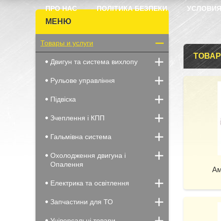
ПРО НАС
ПОЛІТИКА БЕЗПЕКИ
УСЛОВИЯ
Товары и услуги
ТОВАР
Двигун та система вихлопу
Рульове управління
Підвіска
Зчеплення і КПП
Гальмівна система
Охолодження двигуна і
Опалення
Ам
Електрика та освітлення
Запчастини для ТО
Універсальні товари