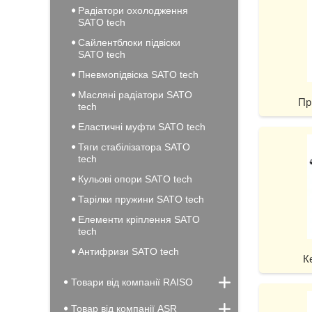
Радіатори охолодження
SATO tech
Сайлентблоки підвіски
SATO tech
Пневмопідвіска SATO tech
Масляні радіатори SATO
Пр
tech
Еластичні муфти SATO tech
Тяги стабілізатора SATO
tech
Кульові опори SATO tech
Тарілки пружини SATO tech
Елементи кріплення SATO
tech
Антифризи SATO tech
К
Товари від компанії RAISO
Товар від компанії ASR