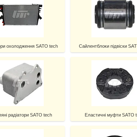
ори охолодження SATO tech
Сайлентблоки підвіски SAT
яні радіатори SATO tech
Еластичні муфти SATO t