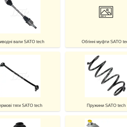
иводні вали SATO tech
Обгінні муфти SATO te
ермові тяги SATO tech
Пружини SATO tech