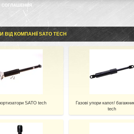
 СОГЛАШЕНИЯ
И ВІД КОМПАНІЇ SATO TECH
ортизатори SATO tech
Газові упори капот/ багажн
tech