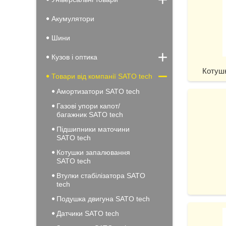
Акумулятори
Шини
Кузов і оптика
Котуш
Товари від компанії SATO tech
Амортизатори SATO tech
Газові упори капот/
багажник SATO tech
Підшипники маточини
SATO tech
Котушки запалювання
SATO tech
Втулки стабілізатора SATO
tech
Подушка двигуна SATO tech
Датчики SATO tech