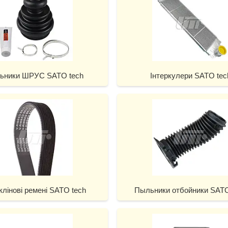
ьники ШРУС SATO tech
Інтеркулери SATO tec
клінові ремені SATO tech
Пыльники отбойники SATO