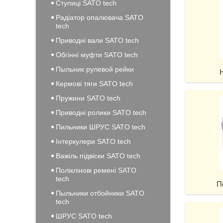
Ступиці SATO tech
Радіатор опалювача SATO
tech
Приводні вали SATO tech
Обгінні муфти SATO tech
Пыльник рулевой рейки
Кермові тяги SATO tech
Пружини SATO tech
Приводні ролики SATO tech
Пильники ШРУС SATO tech
Інтеркулери SATO tech
Важіль підвіски SATO tech
Поліклінові ремені SATO
tech
П
Пыльники отбойники SATO
tech
ШРУС SATO tech