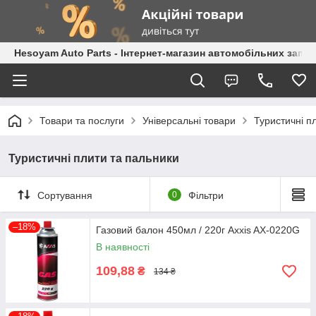
Hesoyam Auto Parts - Інтернет-магазин автомобільних запч
Товари та послуги
Універсальні товари
Туристичні п
Туристичні плити та пальники
Сортування
0
Фільтри
–18%
Газовий балон 450мл / 220г Axxis AX-0220G
В наявності
109,88
₴
134 ₴