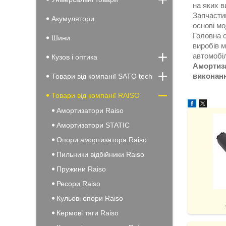
на яких в
Запчасти
Акумулятори
основі мо
Головна 
Шини
виробів 
автомобіл
Кузов і оптика
Амортиза
виконан
Товари від компанії SATO tech
Товари від компанії RAISO
Амортизатори Raiso
Амортизатори STATIC
Опори амортизатора Raiso
Пильники відбійники Raiso
Пружини Raiso
Ресори Raiso
Кульові опори Raiso
Кермові тяги Raiso