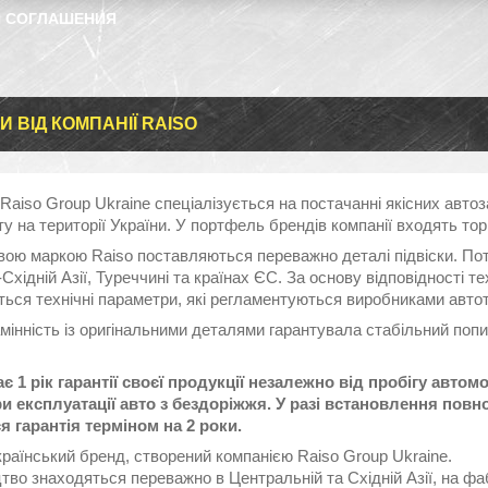
 СОГЛАШЕНИЯ
И ВІД КОМПАНІЇ RAISO
Raiso Group Ukraine спеціалізується на постачанні якісних авто
у на території України. У портфель брендів компанії входять торг
овою маркою Raiso поставляються переважно деталі підвіски. По
Східній Азії, Туреччині та країнах ЄС. За основу відповідності 
ться технічні параметри, які регламентуються виробниками авто
мінність із оригінальними деталями гарантувала стабільний поп
є 1 рік гарантії своєї продукції незалежно від пробігу автом
ри експлуатації авто з бездоріжжя. У разі встановлення пов
я гарантія терміном на 2 роки.
український бренд, створений компанією Raiso Group Ukraine.
тво знаходяться переважно в Центральній та Східній Азії, на ф