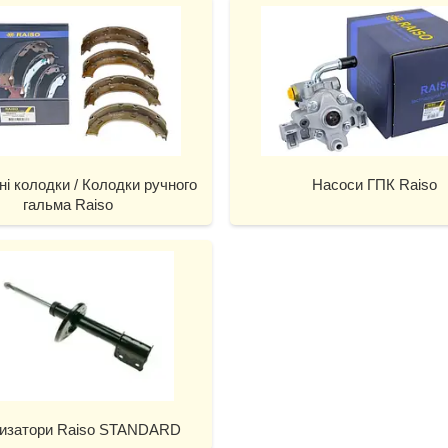
і колодки / Колодки ручного
Насоси ГПК Raiso
гальма Raiso
изатори Raiso STANDARD