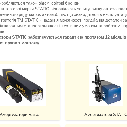
иробляються також відомі світові бренди.
ни торгової марки STATIC відповідають запиту ринку автозапчас
дельного ряду марок автомобілів, що знаходяться в експлуатації
стратегія ТМ STATIC - надання можливості придбання деталей за
міжнародним стандартам якості, технічним умовам та робочим п
ів.
тори STATIC забезпечуються гарантією протягом 12 місяців 
ня правил монтажу.
Амортизатори Raiso
Амортизатори STATI