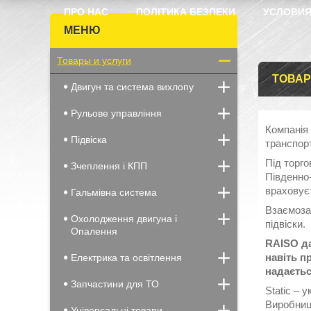
ПРО НАС
ПОЛІТИКА БЕЗПЕКИ
УСЛОВИЯ
Товары и услуги
ТОВАР
Двигун та система вихлопу
Рульове управління
Компанія 
Підвіска
транспорт
Під торг
Зчеплення і КПП
Південно-
враховує
Гальмівна система
Взаємоза
Охолодження двигуна і
підвіски.
Опалення
RAISO да
навіть п
Електрика та освітлення
надаєтьс
Запчастини для ТО
Static – 
Виробниц
Універсальні товари