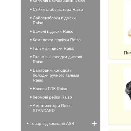
Кермові наконечники Raiso
Стійки стабілізатора Raiso
Сайлентблоки підвіски
Raiso
Важелі підвіски Raiso
Комплекти підвіски Raiso
Гальмівні диски Raiso
Пил
Гальмівні колодки дискові
Raiso
Барабанні колодки /
Колодки ручного гальма
Raiso
Насоси ГПК Raiso
Кермові рейки Raiso
Амортизатори Raiso
STANDARD
Товар від компанії ASR