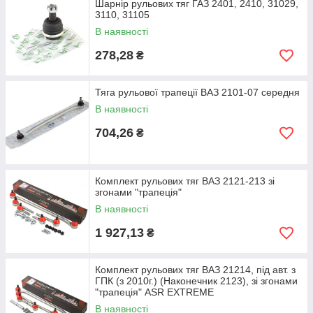
Шарнір рульових тяг ГАЗ 2401, 2410, 31029,
3110, 31105
В наявності
278,28
₴
Тяга рульової трапеції ВАЗ 2101-07 середня
В наявності
704,26
₴
Комплект рульових тяг ВАЗ 2121-213 зі
згонами "трапеція"
В наявності
1 927,13
₴
Комплект рульових тяг ВАЗ 21214, під авт. з
ГПК (з 2010г.) (Наконечник 2123), зі згонами
"трапеція" ASR EXTREME
В наявності