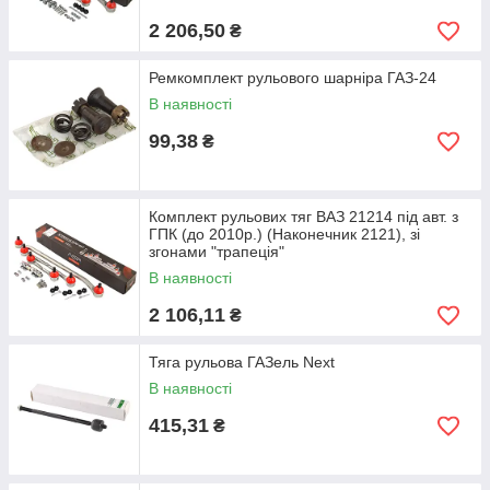
2 206,50
₴
Ремкомплект рульового шарніра ГАЗ-24
В наявності
99,38
₴
Комплект рульових тяг ВАЗ 21214 під авт. з
ГПК (до 2010р.) (Наконечник 2121), зі
згонами "трапеція"
В наявності
2 106,11
₴
Тяга рульова ГАЗель Next
В наявності
415,31
₴