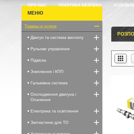
ПРО НАС
ПОЛІТИКА БЕЗПЕКИ
УСЛОВИЯ
Товары и услуги
РОЗПО
Двигун та система вихлопу
Рульове управління
Підвіска
Зчеплення і КПП
Гальмівна система
Охолодження двигуна і
Опалення
Електрика та освітлення
Запчастини для ТО
Універсальні товари