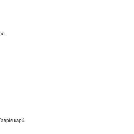
ол.
аврія карб.