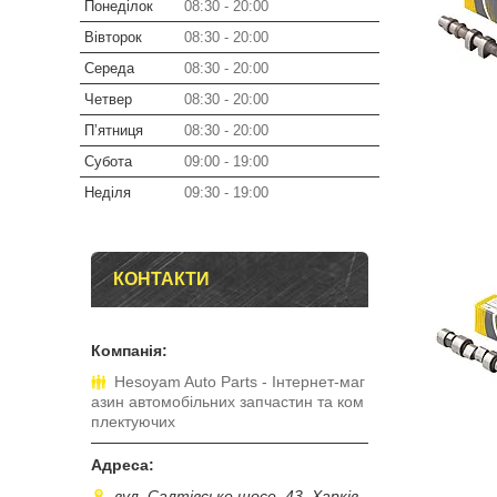
Понеділок
08:30
20:00
Вівторок
08:30
20:00
Середа
08:30
20:00
Четвер
08:30
20:00
Пʼятниця
08:30
20:00
Субота
09:00
19:00
Неділя
09:30
19:00
КОНТАКТИ
Hesoyam Auto Parts - Інтернет-маг
азин автомобільних запчастин та ком
плектуючих
вул. Салтівське шосе, 43, Харків,