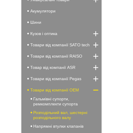
Акумулятори
Шини
Кузов і оптика
Товари від компанії SATO tech
Товари від компанії RAISO
Товар від компанії ASR
Товари від компанії Pegas
Товари від компанії OEM
Гальмівні супорти,
ремкомплекти супорта
Розподільний вал, шестерні
розподільного валу
Напрямні втулки клапанів