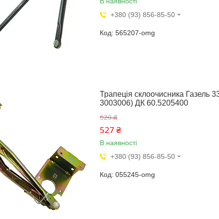
В наявності
+380 (93) 856-85-50
565207-omg
Трапеція склоочисника Газель 33
3003006) ДК 60.5205400
620 ₴
527 ₴
В наявності
+380 (93) 856-85-50
055245-omg