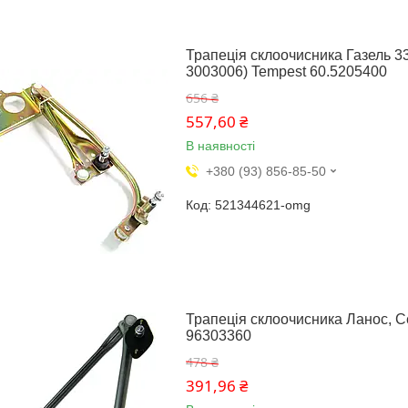
Трапеція склоочисника Газель 33
3003006) Tempest 60.5205400
656 ₴
557,60 ₴
В наявності
+380 (93) 856-85-50
521344621-omg
Трапеція склоочисника Ланос, С
96303360
478 ₴
391,96 ₴