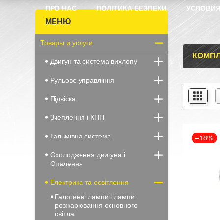
ПРО НАС
ПОЛІТИКА БЕЗПЕКИ
УСЛОВИЯ
Товары и услуги
КОМПЛ
Двигун та система вихлопу
Рульове управління
Підвіска
Зчеплення і КПП
Гальмівна система
–18%
Охолодження двигуна і
Опалення
Електрика та освітлення
Галогенні лампи і лампи
розжарювання основного
світла