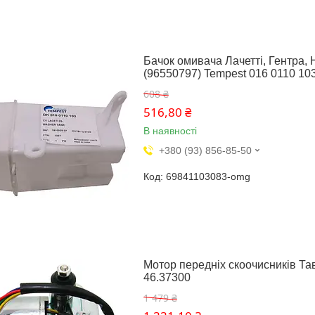
Бачок омивача Лачетті, Гентра, Ну
(96550797) Tempest 016 0110 10
608 ₴
516,80 ₴
В наявності
+380 (93) 856-85-50
69841103083-omg
Мотор передніх скоочисників Тав
46.37300
1 479 ₴