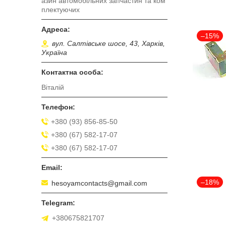
азин автомобільних запчастин та ком
плектуючих
–15%
вул. Салтівське шосе, 43, Харків,
Україна
Віталій
+380 (93) 856-85-50
+380 (67) 582-17-07
+380 (67) 582-17-07
–18%
hesoyamcontacts@gmail.com
+380675821707