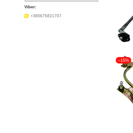
+380675821707
–15%