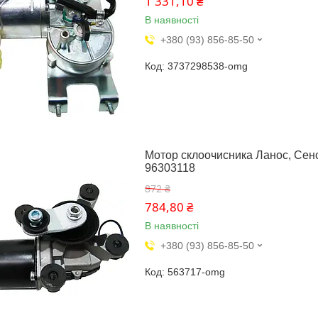
1 331,10 ₴
В наявності
+380 (93) 856-85-50
3737298538-omg
Мотор склоочисника Ланос, Сенс
96303118
872 ₴
784,80 ₴
В наявності
+380 (93) 856-85-50
563717-omg