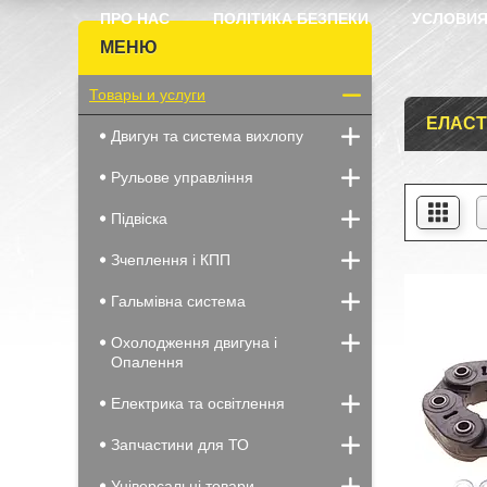
ПРО НАС
ПОЛІТИКА БЕЗПЕКИ
УСЛОВИЯ
Товары и услуги
ЕЛАСТ
Двигун та система вихлопу
Рульове управління
Підвіска
Зчеплення і КПП
Гальмівна система
Охолодження двигуна і
Опалення
Електрика та освітлення
Запчастини для ТО
Універсальні товари