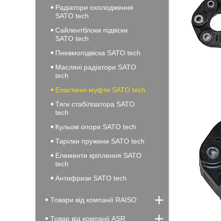
Радіатори охолодження
SATO tech
Сайлентблоки підвіски
SATO tech
Пневмопідвіска SATO tech
Масляні радіатори SATO
tech
Еластичні муфти SATO tech
Тяги стабілізатора SATO
tech
Кульові опори SATO tech
Тарілки пружини SATO tech
Елементи кріплення SATO
tech
Антифризи SATO tech
Товари від компанії RAISO
Товар від компанії ASR