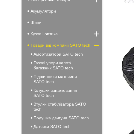
Акумулятори
Шини
Кузов і оптика
Товари від компанії SATO tech
Амортизатори SATO tech
Газові упори капот/
багажник SATO tech
Підшипники маточини
SATO tech
Котушки запалювання
SATO tech
Втулки стабілізатора SATO
tech
Подушка двигуна SATO tech
Датчики SATO tech