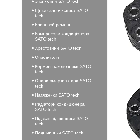
Зчеплення SATO tech
Щітки склоочисника SATO
tech
Клиновой ремень
Компресори кондиціонера
SATO tech
Хрестовини SATO tech
Очистители
Кермові наконечники SATO
tech
Опори амортизатора SATO
tech
Натяжники SATO tech
Радіатори кондиціонера
SATO tech
Підвісні підшипники SATO
tech
Подшипники SATO tech