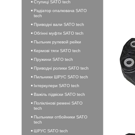
Ступиці SATO tech
Радіатор опалювача SATO
tech
Приводні вали SATO tech
Обгінні муфти SATO tech
Пыльник рулевой рейки
Кермові тяги SATO tech
Пружини SATO tech
Приводні ролики SATO tech
Пильники ШРУС SATO tech
Інтеркулери SATO tech
Важіль підвіски SATO tech
Поліклінові ремені SATO
tech
Пыльники отбойники SATO
tech
ШРУС SATO tech