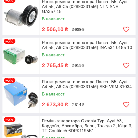
–5%
Ролик ременя генератора Пассат Б5, Ауді
А4 Б5, А6 С5 (028903315M) NTN SNR
GA357.15
В наявності
2 506,10
₴
2 638 ₴
–5%
Ролик ременя генератора Пассат Б5, Ауді
А4 Б5, А6 С5 (028903315M) INA 534 0185 10
В наявності
2 765,45
₴
2 911 ₴
–5%
Ролик ременя генератора Пассат Б5, Ауді
А4 Б5, А6 С5 (028903315M) SKF VKM 31034
В наявності
2 673,30
₴
2 814 ₴
–5%
Ремінь генератора Октавія Тур, Ауді А3,
Кордоба, Алхамбра, Леон, Толедо 2, Ібіца 3,
ТТ Contitech 6DPK1195K1