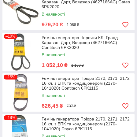
Караван, Дарт, Вояджер (4627166AC) Gates
6PK2020
В наявності
979,20
₴
1 088 ₴
–10%
Ремінь генератора Черочки КЛ, Гранд
Караван, Дарт, Вояджер (4627166AC)
Contitech 6PK2020
В наявності
1 052,10
₴
1 169 ₴
–15%
Ремінь генератора Пріора 2170, 2171, 2172
16 кл. з ЕПК та кондиціонером (2170-
1041020) Contitech 6PK1115
В наявності
626,45
₴
737 ₴
–18%
Ремінь генератора Пріора 2170, 2171, 2172
16 кл. з ЕПК та кондиціонером (2170-
1041020) Dayco 6PK1115
В наявності