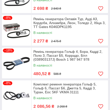
В наявності
2 698
₴
2 840 ₴
–8%
Ремінь генератора Октавія Тур, Ауді А3,
Кордоба, Алхамбра, Леон, Толедо 2, Ібіца 3,
ТТ Gates K046DPK1195
В наявності
2 277
₴
2 475 ₴
–18%
Ремінь генератора Гольф 4, Бора, Кадді 2,
Поло 3, Пассат Б5, Коррадо, Бітл
(038903137J) Bosch 1 987 947 978
В наявності
480,52
₴
586 ₴
–8%
Комплект ременя генератора Гольф 5,
Гольф 6, Пассат Б6, Джетта 5, Кадді 3,
Туран, Еос SKF VKMA 31111
В наявності
2 086,56
₴
2 268 ₴