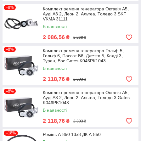
–8%
Комплект ременя генератора Октавія А5,
Ауді А3 2, Леон 2, Альтеа, Толедо 3 SKF
VKMA 31111
В наявності
2 086,56
₴
2 268 ₴
–8%
Комплект ременя генератора Гольф 5,
Гольф 6, Пассат Б6, Джетта 5, Кадді 3,
Туран, Еос Gates K046PK1043
В наявності
2 118,76
₴
2 303 ₴
–8%
Комплект ременя генератора Октавія А5,
Ауді А3 2, Леон 2, Альтеа, Толедо 3 Gates
K046PK1043
В наявності
2 118,76
₴
2 303 ₴
–18%
Ремінь А-850 13х8 ДК А-850