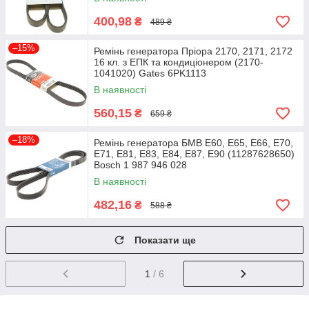
400,98
₴
489 ₴
–15%
Ремінь генератора Пріора 2170, 2171, 2172
16 кл. з ЕПК та кондиціонером (2170-
1041020) Gates 6PK1113
В наявності
560,15
₴
659 ₴
–18%
Ремінь генератора БМВ E60, E65, E66, E70,
E71, E81, E83, E84, E87, E90 (11287628650)
Bosch 1 987 946 028
В наявності
482,16
₴
588 ₴
Показати ще
1
/ 6