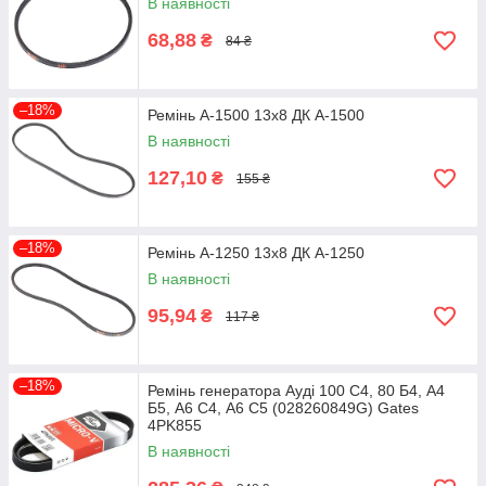
В наявності
68,88
₴
84 ₴
–18%
Ремінь А-1500 13х8 ДК А-1500
В наявності
127,10
₴
155 ₴
–18%
Ремінь А-1250 13х8 ДК А-1250
В наявності
95,94
₴
117 ₴
–18%
Ремінь генератора Ауді 100 С4, 80 Б4, А4
Б5, А6 С4, А6 С5 (028260849G) Gates
4PK855
В наявності