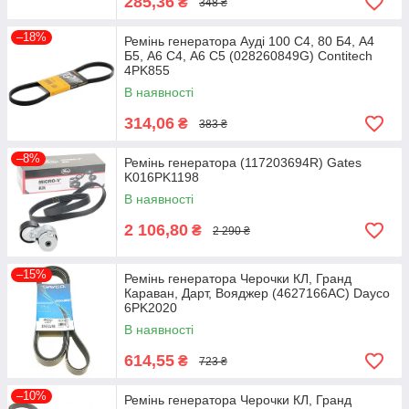
285,36
₴
348 ₴
–18%
Ремінь генератора Ауді 100 С4, 80 Б4, А4
Б5, А6 С4, А6 С5 (028260849G) Contitech
4PK855
В наявності
314,06
₴
383 ₴
–8%
Ремінь генератора (117203694R) Gates
K016PK1198
В наявності
2 106,80
₴
2 290 ₴
–15%
Ремінь генератора Черочки КЛ, Гранд
Караван, Дарт, Вояджер (4627166AC) Dayco
6PK2020
В наявності
614,55
₴
723 ₴
–10%
Ремінь генератора Черочки КЛ, Гранд