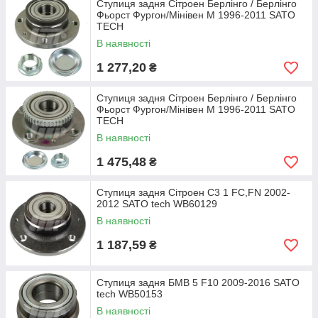
Ступиця задня Сітроен Берлінго / Берлінго
Фьорст Фургон/Мінівен M 1996-2011 SATO
TECH
В наявності
1 277,20
₴
Ступиця задня Сітроен Берлінго / Берлінго
Фьорст Фургон/Мінівен M 1996-2011 SATO
TECH
В наявності
1 475,48
₴
Ступиця задня Сітроен C3 1 FC,FN 2002-
2012 SATO tech WB60129
В наявності
1 187,59
₴
Ступиця задня БМВ 5 F10 2009-2016 SATO
tech WB50153
В наявності