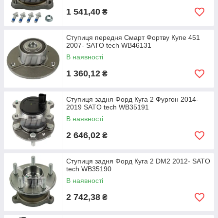
1 541,40
₴
Ступиця передня Смарт Фортву Купе 451
2007- SATO tech WB46131
В наявності
1 360,12
₴
Ступиця задня Форд Куга 2 Фургон 2014-
2019 SATO tech WB35191
В наявності
2 646,02
₴
Ступиця задня Форд Куга 2 DM2 2012- SATO
tech WB35190
В наявності
2 742,38
₴