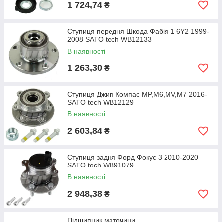
1 724,74
₴
Ступиця передня Шкода Фабія 1 6Y2 1999-
2008 SATO tech WB12133
В наявності
1 263,30
₴
Ступиця Джип Компас MP,M6,MV,M7 2016-
SATO tech WB12129
В наявності
2 603,84
₴
Ступиця задня Форд Фокус 3 2010-2020
SATO tech WB91079
В наявності
2 948,38
₴
Підшипник маточини