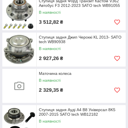
Ступиця задня Форд Транзит Кастом V362
Автобус F3 2012-2023 SATO tech WB91055
В наявності
3 512,82
₴
Ступиця задня Джип Чероккі KL 2013- SATO
tech WB90938
В наявності
2 927,26
₴
Маточина колеса
В наявності
2 329,35
₴
Ступиця задня Ауді A4 B8 Універсал 8K5
2007-2015 SATO tech WB12182
В наявності