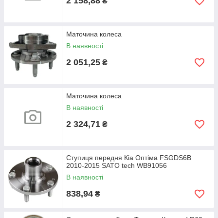
2 158,88
₴
Маточина колеса
В наявності
2 051,25
₴
Маточина колеса
В наявності
2 324,71
₴
Ступиця передня Кіа Оптіма FSGDS6B
2010-2015 SATO tech WB91056
В наявності
838,94
₴