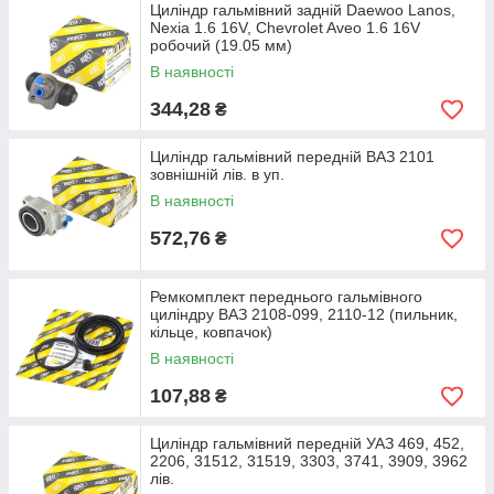
Циліндр гальмівний задній Daewoo Lanos,
Nexia 1.6 16V, Chevrolet Aveo 1.6 16V
робочий (19.05 мм)
В наявності
344,28
₴
Циліндр гальмівний передній ВАЗ 2101
зовнішній лів. в уп.
В наявності
572,76
₴
Ремкомплект переднього гальмівного
циліндру ВАЗ 2108-099, 2110-12 (пильник,
кільце, ковпачок)
В наявності
107,88
₴
Циліндр гальмівний передній УАЗ 469, 452,
2206, 31512, 31519, 3303, 3741, 3909, 3962
лів.