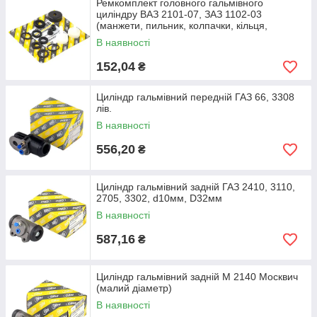
Ремкомплект головного гальмівного
циліндру ВАЗ 2101-07, ЗАЗ 1102-03
(манжети, пильник, колпачки, кільця,
штуцера)
В наявності
152,04
₴
Циліндр гальмівний передній ГАЗ 66, 3308
лів.
В наявності
556,20
₴
Циліндр гальмівний задній ГАЗ 2410, 3110,
2705, 3302, d10мм, D32мм
В наявності
587,16
₴
Циліндр гальмівний задній М 2140 Москвич
(малий діаметр)
В наявності