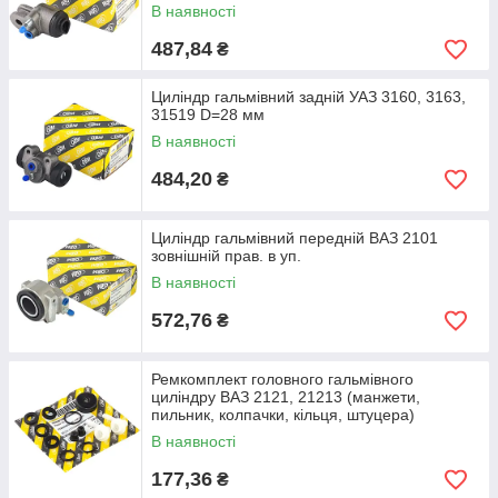
В наявності
487,84
₴
Циліндр гальмівний задній УАЗ 3160, 3163,
31519 D=28 мм
В наявності
484,20
₴
Циліндр гальмівний передній ВАЗ 2101
зовнішній прав. в уп.
В наявності
572,76
₴
Ремкомплект головного гальмівного
циліндру ВАЗ 2121, 21213 (манжети,
пильник, колпачки, кільця, штуцера)
В наявності
177,36
₴