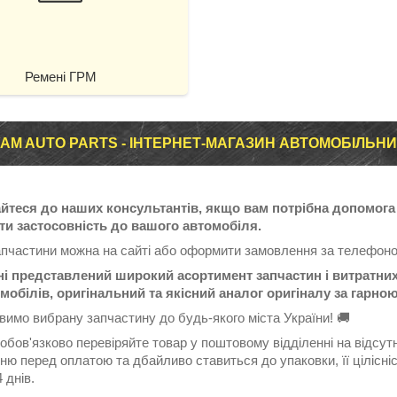
Ремені ГРМ
AM AUTO PARTS - ІНТЕРНЕТ-МАГАЗИН АВТОМОБІЛЬН
йтеся до наших консультантів, якщо вам потрібна допомога 
ти застосовність до вашого автомобіля.
апчастини можна на сайті або оформити замовлення за телефоно
ні представлений широкий асортимент запчастин і витратних
мобілів, оригінальний та якісний аналог оригіналу за гарно
имо вибрану запчастину до будь-якого міста України! 🚚
 обов'язково перевіряйте товар у поштовому відділенні на відсу
ню перед оплатою та дбайливо ставиться до упаковки, її цілісні
 днів.