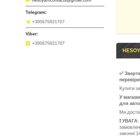
+380675821707
+380675821707
HESOY
✅ Зверта
перевіри
Купити з
У магази
для авто
Ми достав
❗️ УВАГА
:
замовлен
законні 14