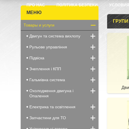
ПРО НАС
ПОЛІТИКА БЕЗПЕКИ
УСЛОВИЯ
ГРУПИ
Товары и услуги
Двигун та система вихлопу
Рульове управління
Підвіска
Зчеплення і КПП
Гальмівна система
Дви
Охолодження двигуна і
Опалення
Електрика та освітлення
Запчастини для ТО
Універсальні товари