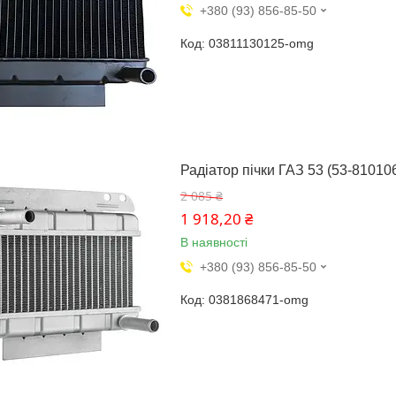
+380 (93) 856-85-50
03811130125-omg
Радіатор пічки ГАЗ 53 (53-81010
2 085 ₴
1 918,20 ₴
В наявності
+380 (93) 856-85-50
0381868471-omg