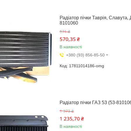
Радіатор пічки Таврія, Славута,
8101060
671 ₴
570,35 ₴
В наявності
+380 (93) 856-85-50
17811014186-omg
Радіатор пічки ГАЗ 53 (53-81010
1 373 ₴
1 235,70 ₴
В наявності