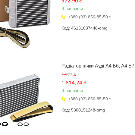
972,90 ₴
В наявності
+380 (93) 856-85-50
46131037448-omg
Радіатор пічки Ауді А4 Б6, А4 Б7
1 972 ₴
1 814,24 ₴
В наявності
+380 (93) 856-85-50
5300151248-omg