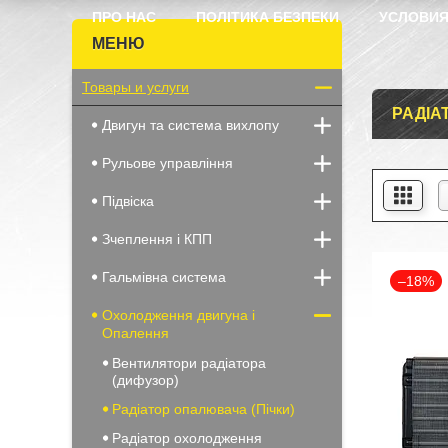
ПРО НАС
ПОЛІТИКА БЕЗПЕКИ
УСЛОВИЯ
Товары и услуги
РАДІА
Двигун та система вихлопу
Рульове управління
Підвіска
Зчеплення і КПП
Гальмівна система
–18%
Охолодження двигуна і
Опалення
Вентилятори радіатора
(дифузор)
Радіатор опалювача (Пічки)
Радіатор охолодження