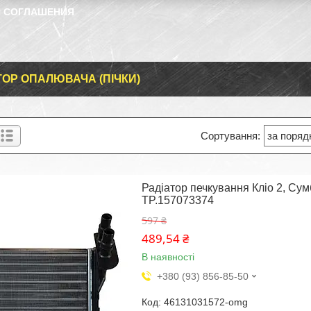
 СОГЛАШЕНИЯ
ТОР ОПАЛЮВАЧА (ПІЧКИ)
Радіатор печкування Кліо 2, Су
TP.157073374
597 ₴
489,54 ₴
В наявності
+380 (93) 856-85-50
46131031572-omg