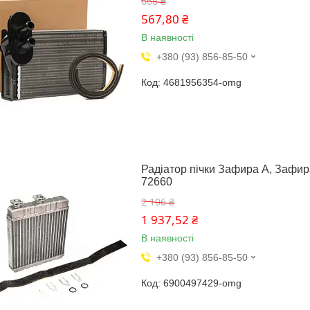
668 ₴
567,80 ₴
В наявності
+380 (93) 856-85-50
4681956354-omg
Радіатор пічки Зафира А, Зафира Б
72660
2 106 ₴
1 937,52 ₴
В наявності
+380 (93) 856-85-50
6900497429-omg