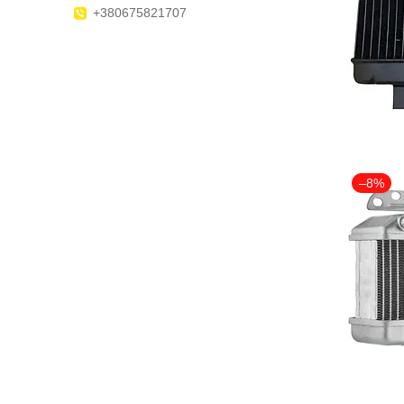
+380675821707
–8%