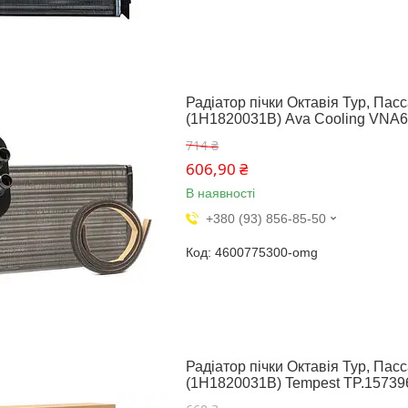
Радіатор пічки Октавія Тур, Пасса
(1H1820031B) Ava Cooling VNA
714 ₴
606,90 ₴
В наявності
+380 (93) 856-85-50
4600775300-omg
Радіатор пічки Октавія Тур, Пасса
(1H1820031B) Tempest TP.15739