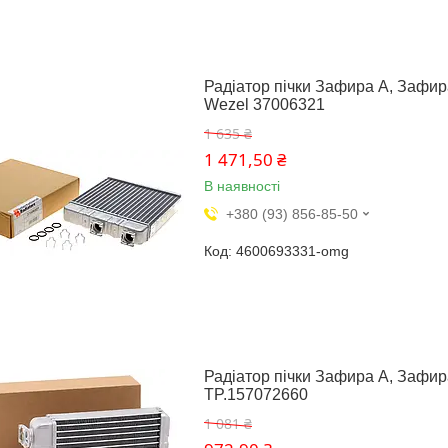
Радіатор пічки Зафира А, Зафира Б
Wezel 37006321
1 635 ₴
1 471,50 ₴
В наявності
+380 (93) 856-85-50
4600693331-omg
Радіатор пічки Зафира А, Зафира 
TP.157072660
1 081 ₴