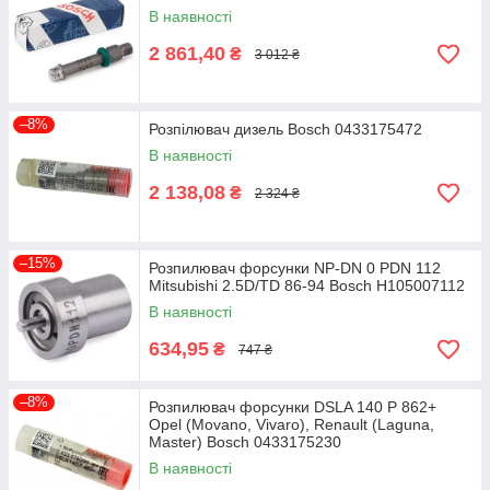
В наявності
2 861,40
₴
3 012 ₴
–8%
Розпілювач дизель Bosch 0433175472
В наявності
2 138,08
₴
2 324 ₴
–15%
Розпилювач форсунки NP-DN 0 PDN 112
Mitsubishi 2.5D/TD 86-94 Bosch H105007112
В наявності
634,95
₴
747 ₴
–8%
Розпилювач форсунки DSLA 140 P 862+
Opel (Movano, Vivaro), Renault (Laguna,
Master) Bosch 0433175230
В наявності