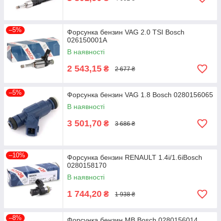
–5%
Форсунка бензин VAG 2.0 TSI Bosch
026150001A
В наявності
2 543,15
₴
2 677 ₴
–5%
Форсунка бензин VAG 1.8 Bosch 0280156065
В наявності
3 501,70
₴
3 686 ₴
–10%
Форсунка бензин RENAULT 1.4i/1.6iBosch
0280158170
В наявності
1 744,20
₴
1 938 ₴
–8%
Форсунка бензин MB Bosch 0280156014