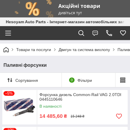
Hesoyam Auto Parts - Інтернет-магазин автомобільних запч
Товари та послуги
Двигун та система вихлопу
Палив
Паливні форсунки
Сортування
0
Фільтри
–5%
Форсунка дизель Common-Rail VAG 2.0TDI
0445110646
В наявності
14 485,60
₴
15 248 ₴