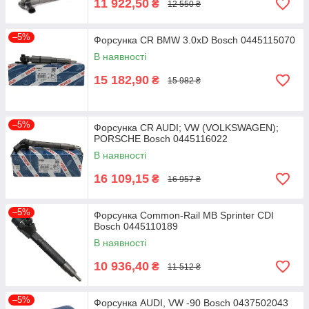
11 922,50
₴
12 550 ₴
–5%
Форсунка CR BMW 3.0xD Bosch 0445115070
В наявності
15 182,90
₴
15 982 ₴
–5%
Форсунка CR AUDI; VW (VOLKSWAGEN);
PORSCHE Bosch 0445116022
В наявності
16 109,15
₴
16 957 ₴
–5%
Форсунка Common-Rail MB Sprinter CDI
Bosch 0445110189
В наявності
10 936,40
₴
11 512 ₴
–5%
Форсунка AUDI, VW -90 Bosch 0437502043