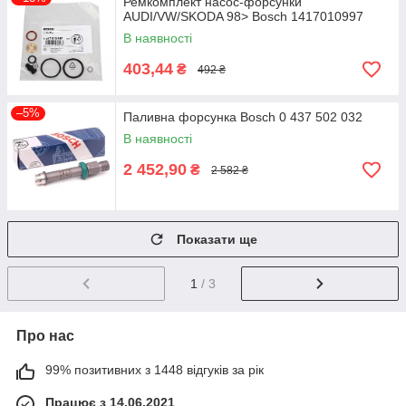
Ремкомплект насос-форсунки
AUDI/VW/SKODA 98> Bosch 1417010997
В наявності
403,44
₴
492 ₴
–5%
Паливна форсунка Bosch 0 437 502 032
В наявності
2 452,90
₴
2 582 ₴
Показати ще
1
/ 3
Про нас
99% позитивних з 1448 відгуків за рік
Працює з 14.06.2021