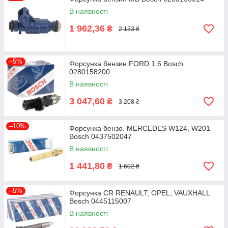
В наявності
1 962,36
₴
2 133 ₴
–5%
Форсунка бензин FORD 1.6 Bosch
0280158200
В наявності
3 047,60
₴
3 208 ₴
–10%
Форсунка бензо. MERCEDES W124, W201
Bosch 0437502047
В наявності
1 441,80
₴
1 602 ₴
–5%
Форсунка CR RENAULT; OPEL; VAUXHALL
Bosch 0445115007
В наявності