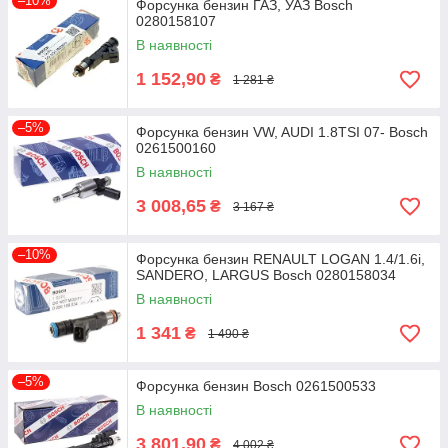
–10%
Форсунка бензин ГАЗ, УАЗ Bosch
0280158107
В наявності
1 152,90
₴
1 281 ₴
–5%
Форсунка бензин VW, AUDI 1.8TSI 07- Bosch
0261500160
В наявності
3 008,65
₴
3 167 ₴
–10%
Форсунка бензин RENAULT LOGAN 1.4/1.6i,
SANDERO, LARGUS Bosch 0280158034
В наявності
1 341
₴
1 490 ₴
–5%
Форсунка бензин Bosch 0261500533
В наявності
3 801,90
₴
4 002 ₴