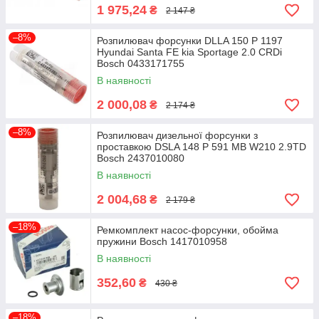
1 975,24
₴
2 147 ₴
–8%
Розпилювач форсунки DLLA 150 P 1197
Hyundai Santa FE kia Sportage 2.0 CRDi
Bosch 0433171755
В наявності
2 000,08
₴
2 174 ₴
–8%
Розпилювач дизельної форсунки з
проставкою DSLA 148 P 591 MB W210 2.9TD
Bosch 2437010080
В наявності
2 004,68
₴
2 179 ₴
–18%
Ремкомплект насос-форсунки, обойма
пружини Bosch 1417010958
В наявності
352,60
₴
430 ₴
–18%