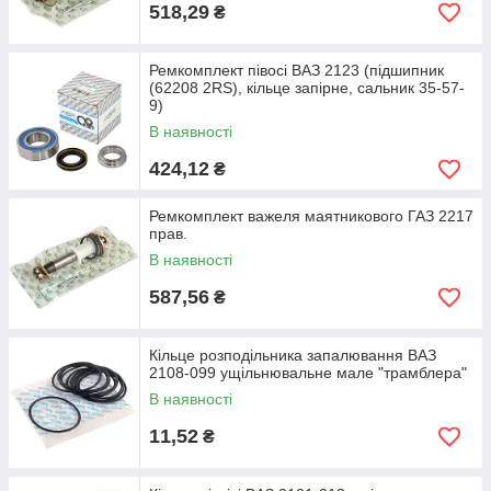
518,29
₴
Ремкомплект півосі ВАЗ 2123 (підшипник
(62208 2RS), кільце запірне, сальник 35-57-
9)
В наявності
424,12
₴
Ремкомплект важеля маятникового ГАЗ 2217
прав.
В наявності
587,56
₴
Кільце розподільника запалювання ВАЗ
2108-099 ущільнювальне мале "трамблера"
В наявності
11,52
₴