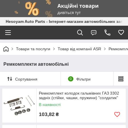
Hesoyam Auto Parts - Інтернет-магазин автомобільних запч
Товари та послуги
Товар від компанії ASR
Ремкомпле
Ремкомплекти автомобільні
Сортування
0
Фільтри
Ремкомплект колодок гальмівних ГАЗ 3302
задніх (стійки, чашки, пружини) "солдатик"
В наявності
103,82
₴