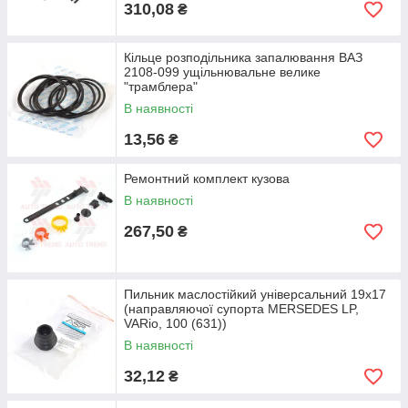
310,08
₴
Кільце розподільника запалювання ВАЗ
2108-099 ущільнювальне велике
"трамблера"
В наявності
13,56
₴
Ремонтний комплект кузова
В наявності
267,50
₴
Пильник маслостійкий універсальний 19х17
(направляючої супорта MERSEDES LP,
VARio, 100 (631))
В наявності
32,12
₴