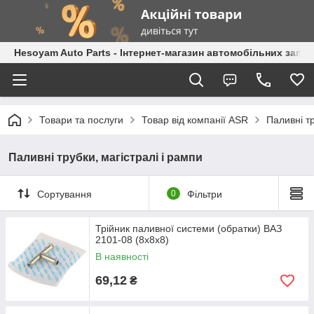
Hesoyam Auto Parts - Інтернет-магазин автомобільних запч
Товари та послуги
Товар від компанії ASR
Паливні тр
Паливні трубки, магістралі і рампи
Сортування
0
Фільтри
Трійник паливної системи (обратки) ВАЗ
2101-08 (8х8х8)
В наявності
69,12
₴