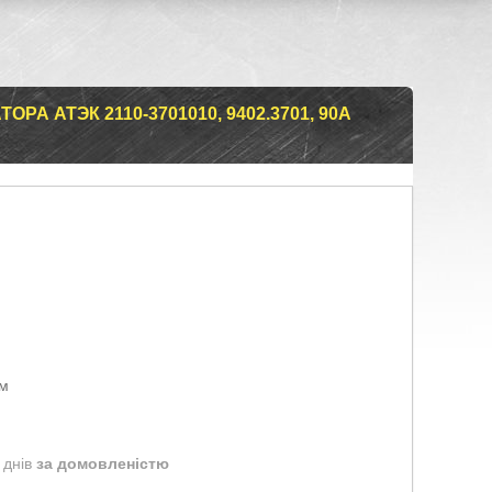
А АТЭК 2110-3701010, 9402.3701, 90А
ом
 днів
за домовленістю