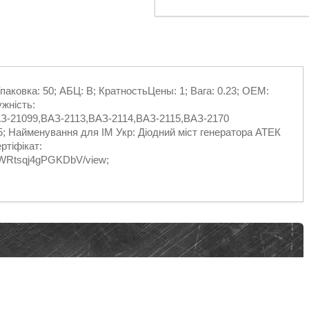
Упаковка: 50; АБЦ: B; КратностьЦены: 1; Вага: 0.23; ОЕМ:
жність:
З-21099,ВАЗ-2113,ВАЗ-2114,ВАЗ-2115,ВАЗ-2170
; Найменування для ІМ Укр: Діодний міст генератора АТЕК
ртіфікат:
FLWRtsqj4gPGKDbV/view;