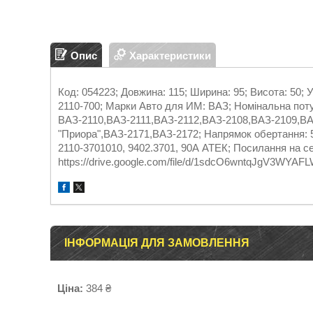
Опис
Характеристики
Код: 054223; Довжина: 115; Ширина: 95; Висота: 50; 
2110-700; Марки Авто для ИМ: ВАЗ; Номінальна поту
ВАЗ-2110,ВАЗ-2111,ВАЗ-2112,ВАЗ-2108,ВАЗ-2109,ВА
"Приора",ВАЗ-2171,ВАЗ-2172; Напрямок обертання: 5
2110-3701010, 9402.3701, 90А АТЕК; Посилання на се
https://drive.google.com/file/d/1sdcO6wntqJgV3WYA
ІНФОРМАЦІЯ ДЛЯ ЗАМОВЛЕННЯ
Ціна:
384 ₴