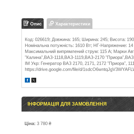
Опис
Характеристики
Код: 026619; Довжина: 165; Ширина: 245; Висота: 190;
Номінальна потужність: 1610 Вт; НГ-Напряжение: 14 В
Максимальний випрямлений струм: 115 А; Марки Авт
"Калина",ВАЗ-1118,ВАЗ-1119,ВАЗ-2170 "Приора",ВАЗ
ІМ Укр: Генератор ВАЗ 2170, 2171, 2172 "Приора", 111
https://drive.google.com/file/d/1sdcO6wntqJgV3WYA
ІНФОРМАЦІЯ ДЛЯ ЗАМОВЛЕННЯ
Ціна:
3 780 ₴