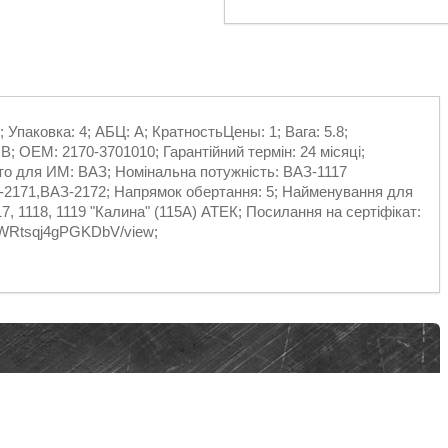
 Упаковка: 4; АБЦ: A; КратностьЦены: 1; Вага: 5.8;
; ОЕМ: 2170-3701010; Гарантійний термін: 24 місяці;
о для ИМ: ВАЗ; Номінальна потужність: ВАЗ-1117
-2171,ВАЗ-2172; Напрямок обертання: 5; Найменування для
7, 1118, 1119 "Калина" (115А) АТЕК; Посилання на сертіфікат:
FLWRtsqj4gPGKDbV/view;