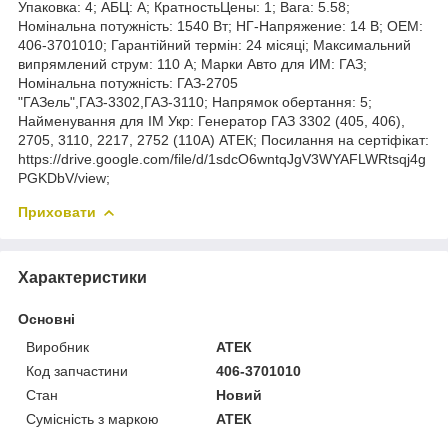
Упаковка: 4; АБЦ: A; КратностьЦены: 1; Вага: 5.58;
Номінальна потужність: 1540 Вт; НГ-Напряжение: 14 В; ОЕМ:
406-3701010; Гарантійний термін: 24 місяці; Максимальний
випрямлений струм: 110 А; Марки Авто для ИМ: ГАЗ;
Номінальна потужність: ГАЗ-2705
"ГАЗель",ГАЗ-3302,ГАЗ-3110; Напрямок обертання: 5;
Найменування для ІМ Укр: Генератор ГАЗ 3302 (405, 406),
2705, 3110, 2217, 2752 (110А) АТЕК; Посилання на сертіфікат:
https://drive.google.com/file/d/1sdcO6wntqJgV3WYAFLWRtsqj4g
PGKDbV/view;
Приховати
Характеристики
Основні
Виробник
АТЕК
Код запчастини
406-3701010
Стан
Новий
Сумісність з маркою
АТЕК