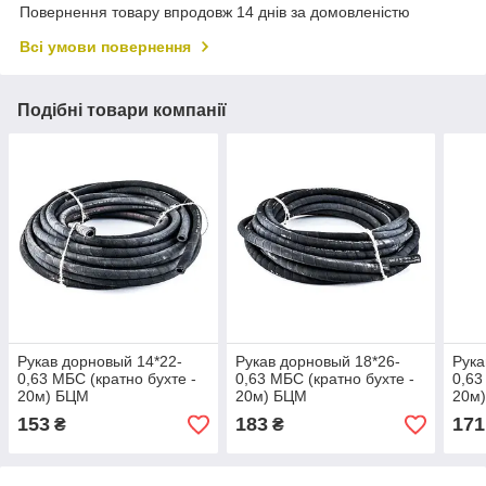
Повернення товару впродовж 14 днів за домовленістю
Всі умови повернення
Подібні товари компанії
Рукав дорновый 14*22-
Рукав дорновый 18*26-
Рука
0,63 МБС (кратно бухте -
0,63 МБС (кратно бухте -
0,63
20м) БЦМ
20м) БЦМ
20м
153
183
171
₴
₴