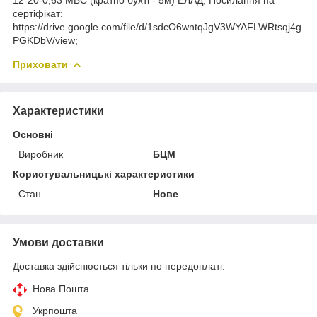
12*20-0,63 МБС (кратно бухті - 5м) ЕЛАД; Посилання на
сертіфікат:
https://drive.google.com/file/d/1sdcO6wntqJgV3WYAFLWRtsqj4g
PGKDbV/view;
Приховати
Характеристики
Основні
Виробник
БЦМ
Користувальницькі характеристики
Стан
Нове
Умови доставки
Доставка здійснюється тільки по передоплаті.
Нова Пошта
Укрпошта