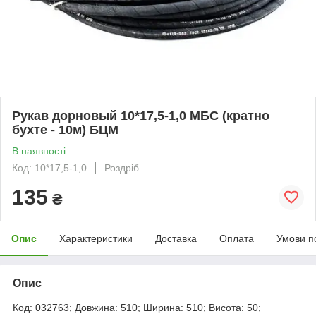
Рукав дорновый 10*17,5-1,0 МБС (кратно
бухте - 10м) БЦМ
В наявності
Код: 10*17,5-1,0
Роздріб
135
₴
Опис
Характеристики
Доставка
Оплата
Умови п
Опис
Код: 032763; Довжина: 510; Ширина: 510; Висота: 50;