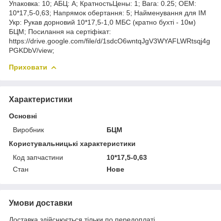
Упаковка: 10; АБЦ: A; КратностьЦены: 1; Вага: 0.25; ОЕМ:
10*17,5-0,63; Напрямок обертання: 5; Найменування для ІМ
Укр: Рукав дорновий 10*17,5-1,0 МБС (кратно бухті - 10м)
БЦМ; Посилання на сертіфікат:
https://drive.google.com/file/d/1sdcO6wntqJgV3WYAFLWRtsqj4g
PGKDbV/view;
Приховати
Характеристики
Основні
Виробник
БЦМ
Користувальницькі характеристики
Код запчастини
10*17,5-0,63
Стан
Нове
Умови доставки
Доставка здійснюється тільки по передоплаті.