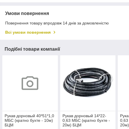
Умови повернення
Повернення товару впродовж 14 днів за домовленістю
Всі умови повернення
Подібні товари компанії
Рукав дорновый 40*51*1,0
Рукав дорновый 14*22-
Рука
МБС (кратно бухте - 10м)
0,63 МБС (кратно бухте -
0,63
БЦМ
20м) БЦМ
20м