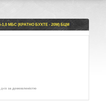
1,0 МБС (КРАТНО БУХТЕ - 20М) БЦМ
 днів
за домовленістю