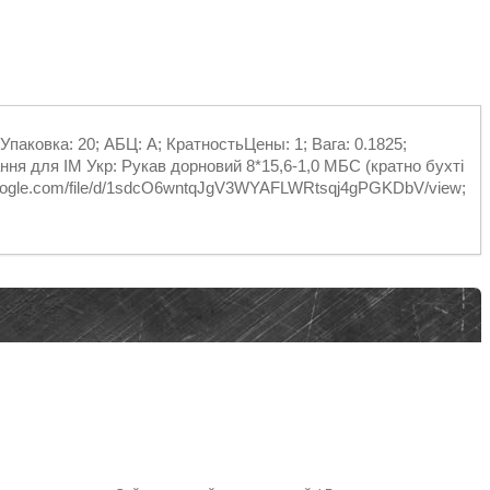
Упаковка: 20; АБЦ: A; КратностьЦены: 1; Вага: 0.1825;
ння для ІМ Укр: Рукав дорновий 8*15,6-1,0 МБС (кратно бухті
e.google.com/file/d/1sdcO6wntqJgV3WYAFLWRtsqj4gPGKDbV/view;