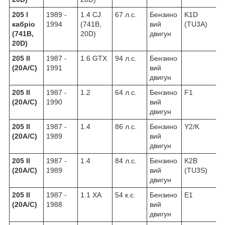
205 I
1989 -
1.4 CJ
67 л.с.
Бензино
K1D
кабріо
1994
(741B,
вий
(TU3A)
(741B,
20D)
двигун
20D)
205 II
1987 -
1.6 GTX
94 л.с.
Бензино
(20A/C)
1991
вий
двигун
205 II
1987 -
1.2
64 л.с.
Бензино
F1
(20A/C)
1990
вий
двигун
205 II
1987 -
1.4
86 л.с.
Бензино
Y2/K
(20A/C)
1989
вий
двигун
205 II
1987 -
1.4
84 л.с.
Бензино
K2B
(20A/C)
1989
вий
(TU3S)
двигун
205 II
1987 -
1.1 XA
54 к.с.
Бензино
E1
(20A/C)
1988
вий
двигун