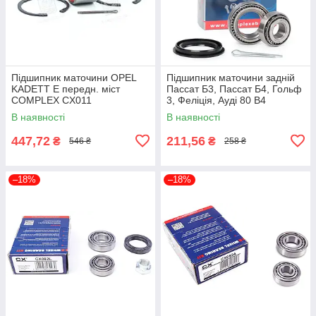
Підшипник маточини OPEL
Підшипник маточини задній
KADETT E передн. міст
Пассат Б3, Пассат Б4, Гольф
COMPLEX CX011
3, Феліція, Ауді 80 B4
(191598625) CX CX010
В наявності
В наявності
447,72
211,56
₴
₴
546 ₴
258 ₴
–18%
–18%