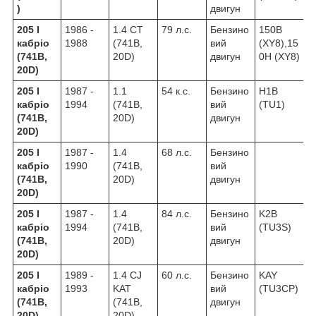
)
двигун
205 I
1986 -
1.4 CT
79 л.с.
Бензино
150B
кабріо
1988
(741B,
вий
(XY8),15
(741B,
20D)
двигун
0H (XY8)
20D)
205 I
1987 -
1.1
54 к.с.
Бензино
H1B
кабріо
1994
(741B,
вий
(TU1)
(741B,
20D)
двигун
20D)
205 I
1987 -
1.4
68 л.с.
Бензино
кабріо
1990
(741B,
вий
(741B,
20D)
двигун
20D)
205 I
1987 -
1.4
84 л.с.
Бензино
K2B
кабріо
1994
(741B,
вий
(TU3S)
(741B,
20D)
двигун
20D)
205 I
1989 -
1.4 CJ
60 л.с.
Бензино
KAY
кабріо
1993
KAT
вий
(TU3CP)
(741B,
(741B,
двигун
20D)
20D)