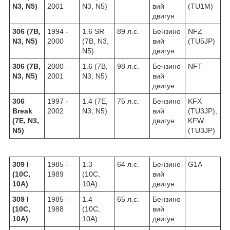
N3, N5)
2001
N3, N5)
вий
(TU1M)
двигун
306 (7B,
1994 -
1.6 SR
89 л.с.
Бензино
NFZ
N3, N5)
2000
(7B, N3,
вий
(TU5JP)
N5)
двигун
306 (7B,
2000 -
1.6 (7B,
98 л.с.
Бензино
NFT
N3, N5)
2001
N3, N5)
вий
двигун
306
1997 -
1.4 (7E,
75 л.с.
Бензино
KFX
Break
2002
N3, N5)
вий
(TU3JP),
(7E, N3,
двигун
KFW
N5)
(TU3JP)
309 I
1985 -
1.3
64 л.с.
Бензино
G1A
(10C,
1989
(10C,
вий
10A)
10A)
двигун
309 I
1985 -
1.4
65 л.с.
Бензино
(10C,
1988
(10C,
вий
10A)
10A)
двигун