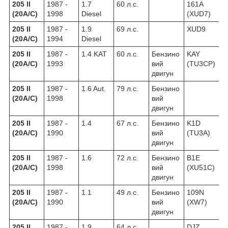
205 II
1987 -
1.7
60 л.с.
161A
(20A/C)
1998
Diesel
(XUD7)
205 II
1987 -
1.9
69 л.с.
XUD9
(20A/C)
1994
Diesel
205 II
1987 -
1.4 KAT
60 л.с.
Бензино
KAY
(20A/C)
1993
вий
(TU3CP)
двигун
205 II
1987 -
1.6 Aut.
79 л.с.
Бензино
(20A/C)
1998
вий
двигун
205 II
1987 -
1.4
67 л.с.
Бензино
K1D
(20A/C)
1990
вий
(TU3A)
двигун
205 II
1987 -
1.6
72 л.с.
Бензино
B1E
(20A/C)
1998
вий
(XU51C)
двигун
205 II
1987 -
1.1
49 л.с.
Бензино
109N
(20A/C)
1990
вий
(XW7)
двигун
205 II
1987 -
1.9
64 л.с.
DJZ