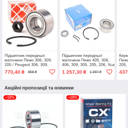
Підшипник передньої
Підшипник передньої
Керм
маточини Пежо 306, 309,
маточини Пежо 405, 306,
Пеж
205 / Peugeot 306, 309,
406, 309, 305, 205, 206, Хсантия, 
205,
205 (5166 66) Febi Bilstein
(335016) SKF VKBA 915
Берл
770,40
1 257,30
437
₴
₴
856 ₴
1 397 ₴
05542
(381
05
Акційні пропозиції та новинки
–18%
–18%