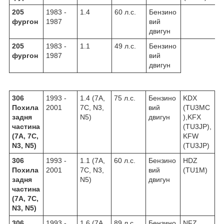
205
1983 -
1.4
60 л.с.
Бензино
фургон
1987
вий
двигун
205
1983 -
1.1
49 л.с.
Бензино
фургон
1987
вий
двигун
306
1993 -
1.4 (7A,
75 л.с.
Бензино
KDX
Похила
2001
7C, N3,
вий
(TU3MC
задня
N5)
двигун
),KFX
частина
(TU3JP),
(7A, 7C,
KFW
N3, N5)
(TU3JP)
306
1993 -
1.1 (7A,
60 л.с.
Бензино
HDZ
Похила
2001
7C, N3,
вий
(TU1M)
задня
N5)
двигун
частина
(7A, 7C,
N3, N5)
306
1993 -
1.6 (7A,
89 л.с.
Бензино
NFZ