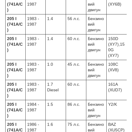
(741A/C
1987
вий
(XY6B)
)
двигун
205 I
1983 -
1.4
56 л.с.
Бензино
(741A/C
1987
вий
)
двигун
205 I
1983 -
1.4
60 л.с.
Бензино
150D
(741A/C
1987
вий
(XY7),15
)
двигун
0G
(XY7)
205 I
1983 -
1.0
45 л.с.
Бензино
108C
(741A/C
1987
вий
(XV8)
)
двигун
205 I
1983 -
1.7
60 л.с.
161A
(741A/C
1987
Diesel
(XUD7)
)
205 I
1984 -
1.5
86 л.с.
Бензино
Y2/K
(741A/C
1987
вий
)
двигун
205 I
1986 -
1.6
75 л.с.
Бензино
BAZ
(741A/C
1987
вий
(XU5CP)