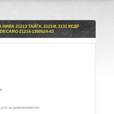
ИВА 21213 ТАЙГА, 21214I, 2131 КЄДР
 DECARO 21214-1300024-43
ом
 днів
за домовленістю