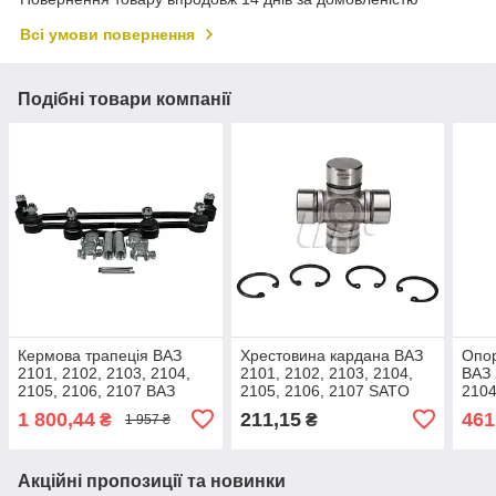
Всі умови повернення
Подібні товари компанії
Кермова трапеція ВАЗ
Хрестовина кардана ВАЗ
Опор
2101, 2102, 2103, 2104,
2101, 2102, 2103, 2104,
ВАЗ 
2105, 2106, 2107 ВАЗ
2105, 2106, 2107 SATO
2104
2101, 2102, 2103, 2104,
tech UL1010
(210
1 800,44
211,15
461
₴
₴
1 957 ₴
2105, 2106, 2107 ДК 2101-
210
3003010/01
Акційні пропозиції та новинки