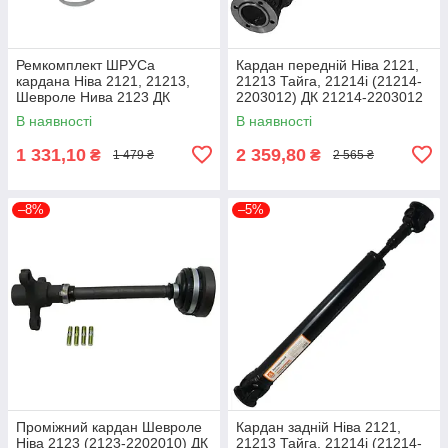
Ремкомплект ШРУСа
Кардан передній Ніва 2121,
кардана Ніва 2121, 21213,
21213 Тайга, 21214i (21214-
Шевроле Нива 2123 ДК
2203012) ДК 21214-2203012
21214-2201160
В наявності
В наявності
1 331,10
2 359,80
₴
₴
1 479 ₴
2 565 ₴
–8%
–5%
Проміжний кардан Шевроле
Кардан задній Ніва 2121,
Ніва 2123 (2123-2202010) ДК
21213 Тайга, 21214i (21214-