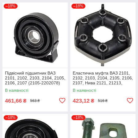
–18%
–18%
Підвісний підшипник ВАЗ
Еластична муфта ВАЗ 2101,
2101, 2102, 2103, 2104, 2105,
2102, 2103, 2104, 2105, 2106,
2106, 2107 (2105-2202078)
2107, Нива 2121, 21213,
Rider RD.2105-2202078
21214 Rider RD.2101-
В наявності
В наявності
2202120
461,66
423,12
₴
₴
563 ₴
516 ₴
–18%
–18%