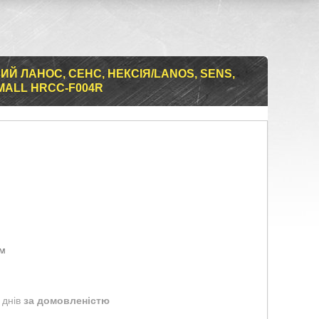
Й ЛАНОС, СЕНС, НЕКСІЯ/LANOS, SENS,
 MALL HRCC-F004R
ом
 днів
за домовленістю