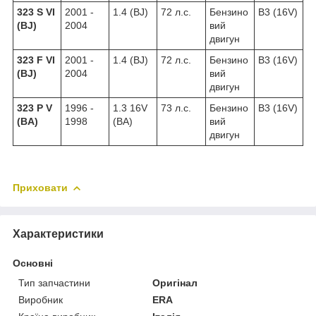
323 S VI
2001 -
1.4 (BJ)
72 л.с.
Бензино
B3 (16V)
(BJ)
2004
вий
двигун
323 F VI
2001 -
1.4 (BJ)
72 л.с.
Бензино
B3 (16V)
(BJ)
2004
вий
двигун
323 P V
1996 -
1.3 16V
73 л.с.
Бензино
B3 (16V)
(BA)
1998
(BA)
вий
двигун
Приховати
Характеристики
Основні
Тип запчастини
Оригінал
Виробник
ERA