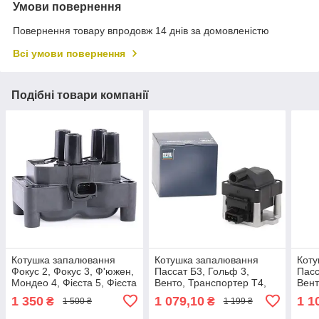
Умови повернення
Повернення товару впродовж 14 днів за домовленістю
Всі умови повернення
Подібні товари компанії
Котушка запалювання
Котушка запалювання
Коту
Фокус 2, Фокус 3, Ф'южен,
Пассат Б3, Гольф 3,
Пасс
Мондео 4, Фієста 5, Фієста
Венто, Транспортер Т4,
Вент
6, С-MAX (1459278) Meyle
Поло, Феліція
Поло
1 350
1 079,10
1 1
₴
₴
1 500 ₴
1 199 ₴
714 885 0001
(867905104) BERU
(867
ZSE001
190