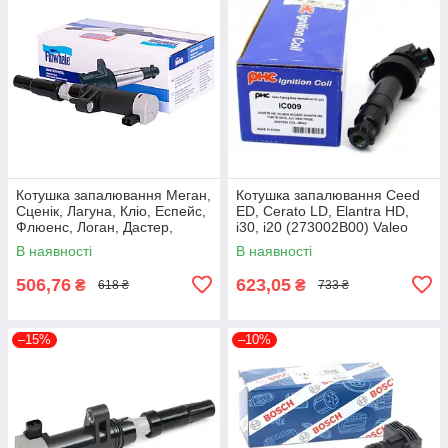
Котушка запалювання Меган,
Котушка запалювання Ceed
Сценік, Лагуна, Кліо, Еспейс,
ED, Cerato LD, Elantra HD,
Флюенс, Логан, Дастер,
i30, i20 (273002B00) Valeo
Модус Finwhale IC006
PHC IC009
В наявності
В наявності
506,76
623,05
₴
₴
618 ₴
733 ₴
–15%
–10%