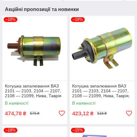
Акційні пропозиції та новинки
–18%
–18%
Котушка запалювання ВАЗ
Котушка запалювання ВАЗ
2101 — 2103, 2104 — 2107,
2101 — 2103, 2104 — 2107,
2108 — 21099, Нива, Таврія
2108 — 21099, Нива, Таврія,
(2108-3705010) Decaro
Славута (2108-3705010) ДК
В наявності
В наявності
027.3705
027.3705
474,78
423,12
₴
₴
579 ₴
516 ₴
–18%
–15%