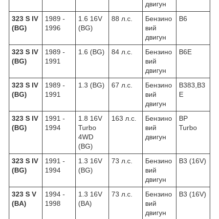
двигун
323 S IV
1989 -
1.6 16V
88 л.с.
Бензино
B6
(BG)
1996
(BG)
вий
двигун
323 S IV
1989 -
1.6 (BG)
84 л.с.
Бензино
B6E
(BG)
1991
вий
двигун
323 S IV
1989 -
1.3 (BG)
67 л.с.
Бензино
B383,B3
(BG)
1991
вий
E
двигун
323 S IV
1991 -
1.8 16V
163 л.с.
Бензино
BP
(BG)
1994
Turbo
вий
Turbo
4WD
двигун
(BG)
323 S IV
1991 -
1.3 16V
73 л.с.
Бензино
B3 (16V)
(BG)
1994
(BG)
вий
двигун
323 S V
1994 -
1.3 16V
73 л.с.
Бензино
B3 (16V)
(BA)
1998
(BA)
вий
двигун