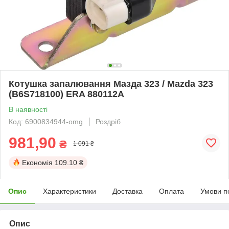
Котушка запалювання Мазда 323 / Mazda 323
(B6S718100) ERA 880112A
В наявності
Код: 6900834944-omg
Роздріб
981,90
₴
1 091 ₴
Економія
109.10 ₴
Опис
Характеристики
Доставка
Оплата
Умови п
Опис