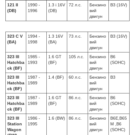
121 II
1990 -
1.3 i 16V
72 л.с.
Бензино
B3 (16V)
(DB)
1996
(DB)
вий
двигун
323 C V
1994 -
1.3 16V
73 л.с.
Бензино
B3 (16V)
(BA)
1998
(BA)
вий
двигун
323 III
1985 -
1.6 GT
105 л.с.
Бензино
B6
Hatchba
1993
(BF)
вий
(SOHC)
ck (BF)
двигун
323 III
1987 -
1.4 (BF)
60 л.с.
Бензино
B3
Hatchba
1989
вий
ck (BF)
двигун
323 III
1987 -
1.6 GT
86 л.с.
Бензино
B6
Hatchba
1989
(BF)
вий
(SOHC)
ck (BF)
двигун
323 III
1986 -
1.6 (BW)
86 л.с.
Бензино
B6E,B65
Station
1995
вий
M ,B6
Wagon
двигун
(SOHC)