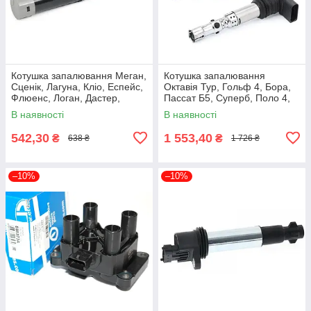
Котушка запалювання Меган,
Котушка запалювання
Сценік, Лагуна, Кліо, Еспейс,
Октавія Тур, Гольф 4, Бора,
Флюенс, Логан, Дастер,
Пассат Б5, Суперб, Поло 4,
Модус Decaro
Бітл (06A905115D) Bosch 0
В наявності
В наявності
DE.1810880009
986 221 024
542,30
1 553,40
₴
₴
638 ₴
1 726 ₴
–10%
–10%