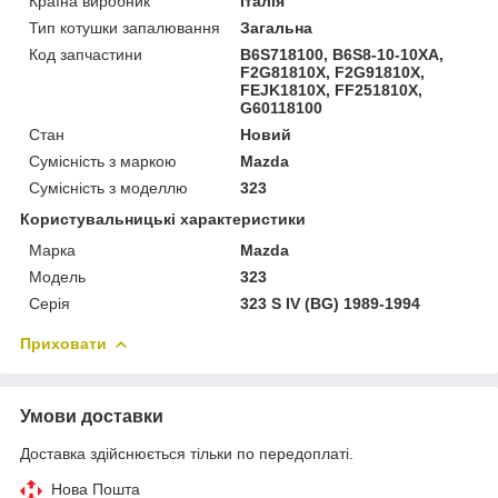
Країна виробник
Італія
Тип котушки запалювання
Загальна
Код запчастини
B6S718100, B6S8-10-10XA,
F2G81810X, F2G91810X,
FEJK1810X, FF251810X,
G60118100
Стан
Новий
Сумісність з маркою
Mazda
Сумісність з моделлю
323
Користувальницькі характеристики
Марка
Mazda
Модель
323
Серія
323 S IV (BG) 1989-1994
Приховати
Умови доставки
Доставка здійснюється тільки по передоплаті.
Нова Пошта