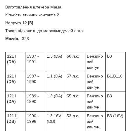
Виготовлення штекера Мама
Кількість втичних контактів 2
Напруга 12 [В]
Товар підходить до марок/моделей авто:
Mazda:
323
121 I
1987 -
1.3 (DA)
60 л.с.
Бензино
B3
(DA)
1991
вий
двигун
121 I
1987 -
1.1 (DA)
57 л.с.
Бензино
B1,B116
(DA)
1990
вий
двигун
121 I
1989 -
1.3 (DA)
55 л.с.
Бензино
B3
(DA)
1990
вий
двигун
121 II
1990 -
1.3 16V
53 л.с.
Бензино
B3 (16V)
(DB)
1996
(DB)
вий
двигун