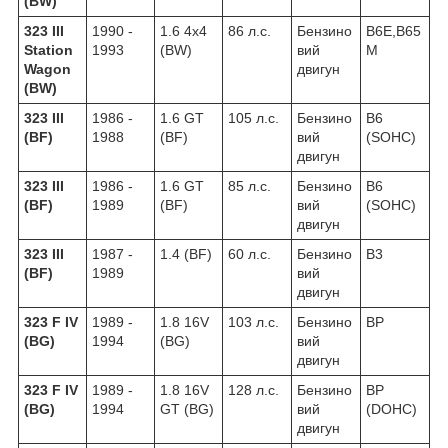
(BW)
323 III
1990 -
1.6 4x4
86 л.с.
Бензино
B6E,B65
Station
1993
(BW)
вий
M
Wagon
двигун
(BW)
323 III
1986 -
1.6 GT
105 л.с.
Бензино
B6
(BF)
1988
(BF)
вий
(SOHC)
двигун
323 III
1986 -
1.6 GT
85 л.с.
Бензино
B6
(BF)
1989
(BF)
вий
(SOHC)
двигун
323 III
1987 -
1.4 (BF)
60 л.с.
Бензино
B3
(BF)
1989
вий
двигун
323 F IV
1989 -
1.8 16V
103 л.с.
Бензино
BP
(BG)
1994
(BG)
вий
двигун
323 F IV
1989 -
1.8 16V
128 л.с.
Бензино
BP
(BG)
1994
GT (BG)
вий
(DOHC)
двигун