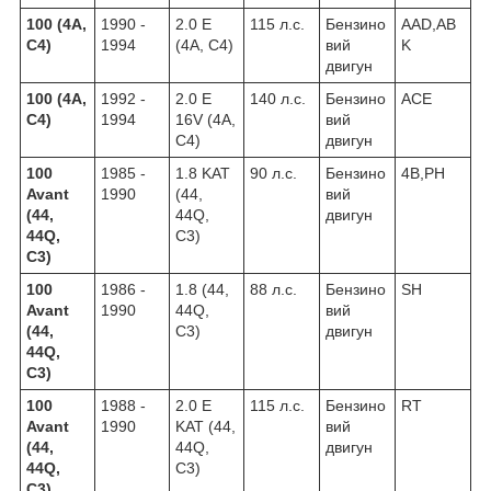
100 (4A,
1990 -
2.0 E
115 л.с.
Бензино
AAD,AB
C4)
1994
(4A, C4)
вий
K
двигун
100 (4A,
1992 -
2.0 E
140 л.с.
Бензино
ACE
C4)
1994
16V (4A,
вий
C4)
двигун
100
1985 -
1.8 KAT
90 л.с.
Бензино
4B,PH
Avant
1990
(44,
вий
(44,
44Q,
двигун
44Q,
C3)
C3)
100
1986 -
1.8 (44,
88 л.с.
Бензино
SH
Avant
1990
44Q,
вий
(44,
C3)
двигун
44Q,
C3)
100
1988 -
2.0 E
115 л.с.
Бензино
RT
Avant
1990
KAT (44,
вий
(44,
44Q,
двигун
44Q,
C3)
C3)