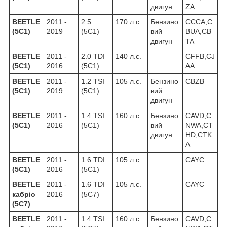
двигун
ZA
BEETLE
2011 -
2.5
170 л.с.
Бензино
CCCA,C
(5C1)
2019
(5C1)
вий
BUA,CB
двигун
TA
BEETLE
2011 -
2.0 TDI
140 л.с.
CFFB,CJ
(5C1)
2016
(5C1)
AA
BEETLE
2011 -
1.2 TSI
105 л.с.
Бензино
CBZB
(5C1)
2019
(5C1)
вий
двигун
BEETLE
2011 -
1.4 TSI
160 л.с.
Бензино
CAVD,C
(5C1)
2016
(5C1)
вий
NWA,CT
двигун
HD,CTK
A
BEETLE
2011 -
1.6 TDI
105 л.с.
CAYC
(5C1)
2016
(5C1)
BEETLE
2011 -
1.6 TDI
105 л.с.
CAYC
кабріо
2016
(5C7)
(5C7)
BEETLE
2011 -
1.4 TSI
160 л.с.
Бензино
CAVD,C