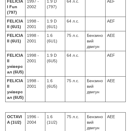
FELICIA
1997 -
1.9 D
64 л.с.
AEF
I Fun
2002
(797)
(797)
FELICIA
1998 -
1.9 D
64 л.с.
AEF
II (6U1)
2001
(6U1)
FELICIA
1998 -
1.6
75 л.с.
Бензино
AEE
II (6U1)
2001
(6U1)
вий
двигун
FELICIA
1998 -
1.9 D
64 л.с.
AEF
II
2001
(6U5)
універс
ал (6U5)
FELICIA
1998 -
1.6
75 л.с.
Бензино
AEE
II
2001
(6U5)
вий
універс
двигун
ал (6U5)
OCTAVI
1996 -
1.6
75 л.с.
Бензино
AEE
A (1U2)
2004
(1U2)
вий
двигун