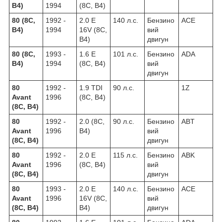
B4)
1994
(8C, B4)
80 (8C,
1992 -
2.0 E
140 л.с.
Бензино
ACE
B4)
1994
16V (8C,
вий
B4)
двигун
80 (8C,
1993 -
1.6 E
101 л.с.
Бензино
ADA
B4)
1994
(8C, B4)
вий
двигун
80
1992 -
1.9 TDI
90 л.с.
1Z
Avant
1996
(8C, B4)
(8C, B4)
80
1992 -
2.0 (8C,
90 л.с.
Бензино
ABT
Avant
1996
B4)
вий
(8C, B4)
двигун
80
1992 -
2.0 E
115 л.с.
Бензино
ABK
Avant
1996
(8C, B4)
вий
(8C, B4)
двигун
80
1993 -
2.0 E
140 л.с.
Бензино
ACE
Avant
1996
16V (8C,
вий
(8C, B4)
B4)
двигун