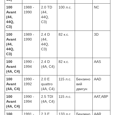
100
1988 -
2.0 TD
100 л.с.
NC
Avant
1990
(44,
(44,
44Q,
44Q,
C3)
C3)
100
1989 -
2.4 D
82 к.с.
3D
Avant
1990
(44,
(44,
44Q,
44Q,
C3)
C3)
100
1990 -
2.4 D
82 к.с.
AAS
Avant
1994
(4A, C4)
(4A, C4)
100
1990 -
2.0 E
115 л.с.
Бензино
AAD
Avant
1992
quattro
вий
(4A, C4)
(4A, C4)
двигун
100
1990 -
2.5 TDI
115 л.с.
AAT,ABP
Avant
1994
(4A, C4)
(4A, C4)
100
1991 -
2.3 E
133 л.с.
Бензино
AAR