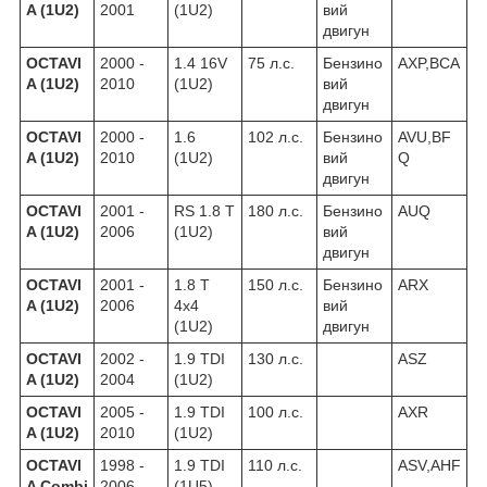
A (1U2)
2001
(1U2)
вий
двигун
OCTAVI
2000 -
1.4 16V
75 л.с.
Бензино
AXP,BCA
A (1U2)
2010
(1U2)
вий
двигун
OCTAVI
2000 -
1.6
102 л.с.
Бензино
AVU,BF
A (1U2)
2010
(1U2)
вий
Q
двигун
OCTAVI
2001 -
RS 1.8 T
180 л.с.
Бензино
AUQ
A (1U2)
2006
(1U2)
вий
двигун
OCTAVI
2001 -
1.8 T
150 л.с.
Бензино
ARX
A (1U2)
2006
4x4
вий
(1U2)
двигун
OCTAVI
2002 -
1.9 TDI
130 л.с.
ASZ
A (1U2)
2004
(1U2)
OCTAVI
2005 -
1.9 TDI
100 л.с.
AXR
A (1U2)
2010
(1U2)
OCTAVI
1998 -
1.9 TDI
110 л.с.
ASV,AHF
A Combi
2006
(1U5)