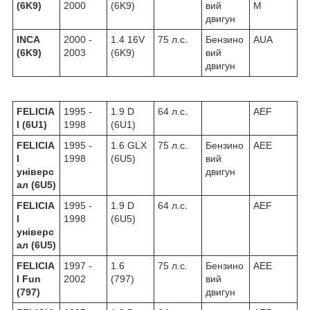
(6K9)
2000
(6K9)
вий
M
двигун
INCA
2000 -
1.4 16V
75 л.с.
Бензино
AUA
(6K9)
2003
(6K9)
вий
двигун
FELICIA
1995 -
1.9 D
64 л.с.
AEF
I (6U1)
1998
(6U1)
FELICIA
1995 -
1.6 GLX
75 л.с.
Бензино
AEE
I
1998
(6U5)
вий
універс
двигун
ал (6U5)
FELICIA
1995 -
1.9 D
64 л.с.
AEF
I
1998
(6U5)
універс
ал (6U5)
FELICIA
1997 -
1.6
75 л.с.
Бензино
AEE
I Fun
2002
(797)
вий
(797)
двигун