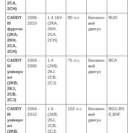
2CA,
2CH)
CADDY
2006 -
1.4 16V
80 л.с.
Бензино
BUD
III
2010
(2KA,
вий
фургон
2KH,
двигун
(2KA,
2CA,
2KH,
2CH)
2CA,
2CH)
CADDY
2004 -
1.4
75 л.с.
Бензино
BCA
III
2006
(2KB,
вий
універс
2KJ,
двигун
ал
2CB,
(2KB,
2CJ)
2KJ,
2CB,
2CJ)
CADDY
2004 -
1.6
102 л.с.
Бензино
BGU,BS
III
2015
(2KB,
вий
E,BSF
універс
2KJ,
двигун
ал
2CB,
(2KB,
2CJ)