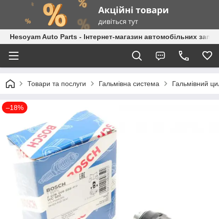
Hesoyam Auto Parts - Інтернет-магазин автомобільних запч
Товари та послуги
Гальмівна система
Гальмівний ци
–18%