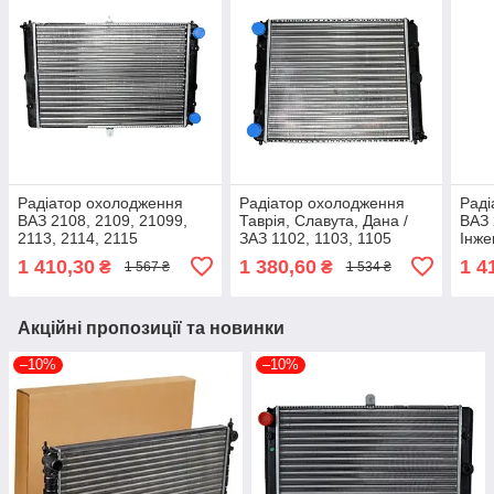
Радіатор охолодження
Радіатор охолодження
Раді
ВАЗ 2108, 2109, 21099,
Таврія, Славута, Дана /
ВАЗ 
2113, 2114, 2115
ЗАЗ 1102, 1103, 1105
Інже
(Інжектор) Tempest 21082-
(1102-1301012) Tempest
Temp
1 410,30
1 380,60
1 4
₴
₴
1 567 ₴
1 534 ₴
1301012
1102-1301012
Акційні пропозиції та новинки
–10%
–10%