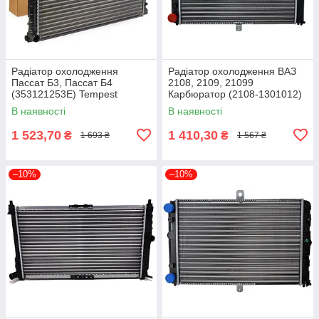
Радіатор охолодження
Радіатор охолодження ВАЗ
Пассат Б3, Пассат Б4
2108, 2109, 21099
(353121253E) Tempest
Карбюратор (2108-1301012)
TP.15.65.1611
Tempest 2108-1301012
В наявності
В наявності
1 523,70
1 410,30
₴
₴
1 693 ₴
1 567 ₴
–10%
–10%