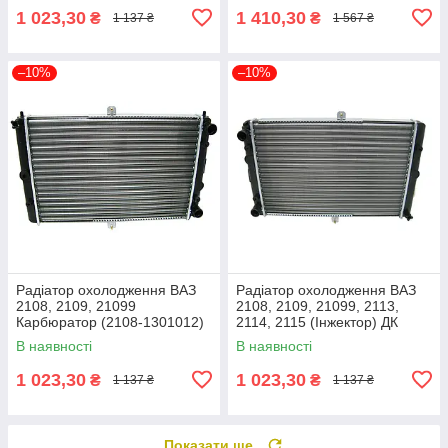
1 023,30
1 410,30
₴
₴
1 137 ₴
1 567 ₴
–10%
–10%
Радіатор охолодження ВАЗ
Радіатор охолодження ВАЗ
2108, 2109, 21099
2108, 2109, 21099, 2113,
Карбюратор (2108-1301012)
2114, 2115 (Інжектор) ДК
ДК 2108-1301012
21082-1301012
В наявності
В наявності
1 023,30
1 023,30
₴
₴
1 137 ₴
1 137 ₴
Показати ще