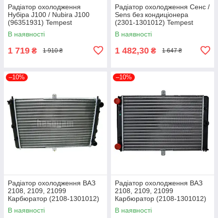
Радіатор охолодження
Радіатор охолодження Сенс /
Нубіра J100 / Nubira J100
Sens без кондиціонера
(96351931) Tempest
(2301-1301012) Tempest
TP.1510616591
TP.15101301012
В наявності
В наявності
1 719
1 482,30
₴
₴
1 910 ₴
1 647 ₴
–10%
–10%
Радіатор охолодження ВАЗ
Радіатор охолодження ВАЗ
2108, 2109, 21099
2108, 2109, 21099
Карбюратор (2108-1301012)
Карбюратор (2108-1301012)
ДК 2108-1301012
Tempest 2108-1301012
В наявності
В наявності