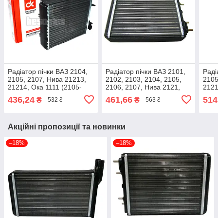
Радіатор пічки ВАЗ 2104,
Радіатор пічки ВАЗ 2101,
Раді
2105, 2107, Нива 21213,
2102, 2103, 2104, 2105,
2105
21214, Ока 1111 (2105-
2106, 2107, Нива 2121,
2121
8101060) ДК 2105-
21213, 21214 (2101-
8101
436,24
461,66
514
₴
₴
532 ₴
563 ₴
8101060
8101050) ДК 2101-
810
8101050
Акційні пропозиції та новинки
–18%
–18%