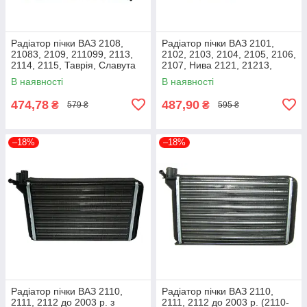
Радіатор пічки ВАЗ 2108,
Радіатор пічки ВАЗ 2101,
21083, 2109, 211099, 2113,
2102, 2103, 2104, 2105, 2106,
2114, 2115, Таврія, Славута
2107, Нива 2121, 21213,
ДК 2108-8101060t
21214 (2101-8101050) ДК
В наявності
В наявності
2101-8101050t
474,78
487,90
₴
₴
579 ₴
595 ₴
–18%
–18%
Радіатор пічки ВАЗ 2110,
Радіатор пічки ВАЗ 2110,
2111, 2112 до 2003 р. з
2111, 2112 до 2003 р. (2110-