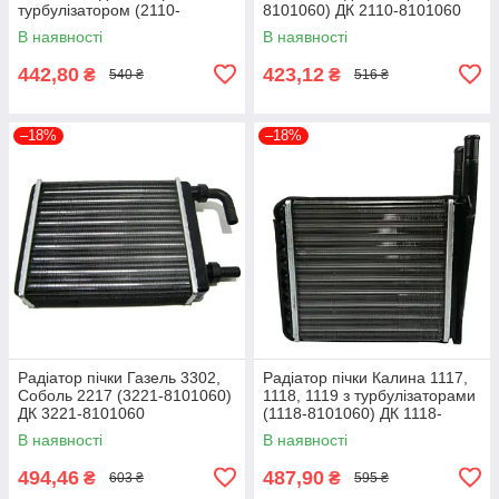
турбулізатором (2110-
8101060) ДК 2110-8101060
8101060) ДК 2110-8101060t
В наявності
В наявності
442,80
423,12
₴
₴
540 ₴
516 ₴
–18%
–18%
Радіатор пічки Газель 3302,
Радіатор пічки Калина 1117,
Соболь 2217 (3221-8101060)
1118, 1119 з турбулізаторами
ДК 3221-8101060
(1118-8101060) ДК 1118-
8101060t
В наявності
В наявності
494,46
487,90
₴
₴
603 ₴
595 ₴