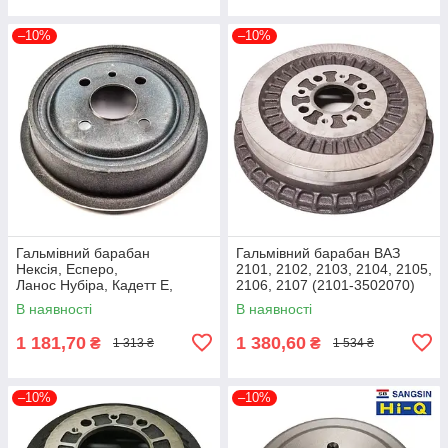
–10%
–10%
Гальмівний барабан
Гальмівний барабан ВАЗ
Нексія, Есперо,
2101, 2102, 2103, 2104, 2105,
Ланос Нубіра, Кадетт E,
2106, 2107 (2101-3502070)
Вектра A, Комбо (95175281)
Rider RD.2101-3502070
В наявності
В наявності
Bosch 0986477018
1 181,70
1 380,60
₴
₴
1 313 ₴
1 534 ₴
–10%
–10%