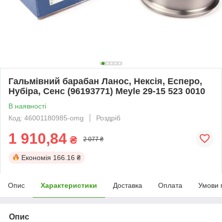
Гальмівний барабан Ланос, Нексія, Есперо,
Нубіра, Сенс (96193771) Meyle 29-15 523 0010
В наявності
Код: 46001180985-omg
Роздріб
1 910,84
₴
2 077 ₴
Економія
166.16 ₴
Опис
Характеристики
Доставка
Оплата
Умови 
Опис