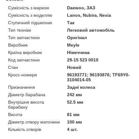
Сумісність з маркою
Daewoo, ЗАЗ
Сумісність з моделлю
Lanos, Nubira, Nexia
Ступичний підшипник
Так
Тип техніки
Легковий автомобіль
Тип запчастини
Оригінал
Виробник
Meyle
Країна виробник
Німеччина
Код запчастини
29-15 523 0010
Стан
Новий
Кросс-номери
96193771; 96193876; TF69Y0-
3104014-05
Призначення
Задні колеса
Діаметр барабана
242 мм
Внутрішня висота
52.5 мм
барабану
Висота
81 мм
Діаметр отвору маточини
100 мм
Кількість отворів
4 шт.