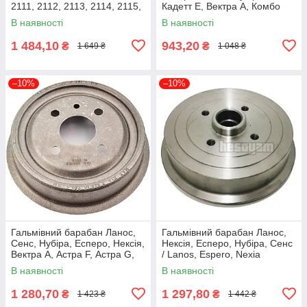
2111, 2112, 2113, 2114, 2115,
Кадетт E, Вектра A, Комбо
Калина, Пріора, Гранта TRW
(95175281) Sangsin Hi-Q
В наявності
В наявності
DB4307
SD3034
1 484,10
943,20
₴
₴
1 649 ₴
1 048 ₴
–10%
–10%
Гальмівний барабан Ланос,
Гальмівний барабан Ланос,
Сенс, Нубіра, Есперо, Нексія,
Нексія, Есперо, Нубіра, Сенс
Вектра А, Астра F, Астра G,
/ Lanos, Espero, Nexia
Кадетт Е, Комбо, Аскона С
(96193771) Sangsin Hi-Q
В наявності
В наявності
(568057) TRW DB4002
SD3036
1 280,70
1 297,80
₴
₴
1 423 ₴
1 442 ₴