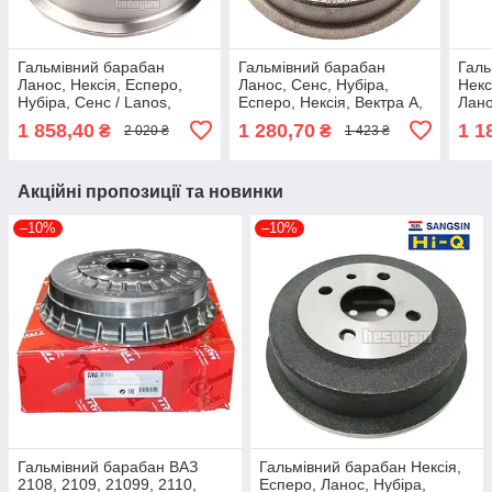
Гальмівний барабан
Гальмівний барабан
Галь
Ланос, Нексія, Есперо,
Ланос, Сенс, Нубіра,
Некс
Нубіра, Сенс / Lanos,
Есперо, Нексія, Вектра А,
Лано
Espero, Nexia (96193771)
Астра F, Астра G, Кадетт
Вект
1 858,40
1 280,70
1 1
₴
₴
2 020 ₴
1 423 ₴
Parts Mall HCCCD-007
Е, Комбо, Аскона С
(951
(568057) TRW DB4002
098
Акційні пропозиції та новинки
–10%
–10%
Гальмівний барабан ВАЗ
Гальмівний барабан Нексія,
2108, 2109, 21099, 2110,
Есперо, Ланос, Нубіра,