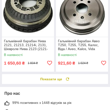
Гальмівний барабан Нива
Гальмівний барабан Авео
2121, 21213, 21214i, 2131,
Т250, Т255, Т255, Калос,
Шевроле Нива 2123 (2121-
Віда / Aveo, Kalos, Vida
3502070) Rider RD.2121-
(96470999) Sangsin Hi-Q
В наявності
В наявності
3502070
SD3054
1 650,60
921,60
₴
₴
1 834 ₴
1 024 ₴
Показати ще
Про нас
99% позитивних з 1448 відгуків за рік