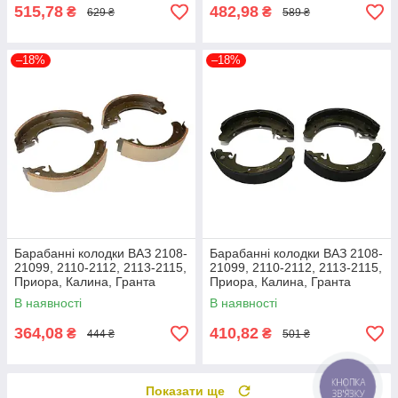
515,78
482,98
₴
₴
629 ₴
589 ₴
–18%
–18%
Барабанні колодки ВАЗ 2108-
Барабанні колодки ВАЗ 2108-
21099, 2110-2112, 2113-2115,
21099, 2110-2112, 2113-2115,
Приора, Калина, Гранта
Приора, Калина, Гранта
(2108-3502090) ДК 2108-
Rider 2108-3502090
В наявності
В наявності
3502090
364,08
410,82
₴
₴
444 ₴
501 ₴
КНОПКА
Показати ще
ЗВ'ЯЗКУ