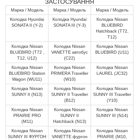
ЗАСТОСУВАННЯ
Марка / Модель
Марка / Модель
Марка / Модель
Колодка Hyundai
Колодка Hyundai
Колодка Nissan
SONATA II (Y-2)
SONATA III (Y-3)
BLUEBIRD
Hatchback (T72,
T12)
Колодка Nissan
Колодка Nissan
Колодка Nissan
BLUEBIRD (T72 ,
VANETTE автобус
BLUEBIRD (U11)
T12, U12)
(C22)
Колодка Nissan
Колодка Nissan
Колодка Nissan
BLUEBIRD Station
PRIMERA Traveller
LAUREL (JC32)
Wagon (WU11)
(W10)
Колодка Nissan
Колодка Nissan
Колодка Nissan
SUNNY II (N13)
SUNNY II Traveller
SUNNY III Traveller
(B12)
(Y10)
Колодка Nissan
Колодка Nissan
Колодка Nissan
PRAIRIE PRO
SUNNY II
SUNNY III (N14)
(M11)
Hatchback (N13)
Колодка Nissan
Колодка Nissan
Колодка Nissan
SUNNY III ФУРГОН
VANETTE фургон
PRAIRIE (M10,