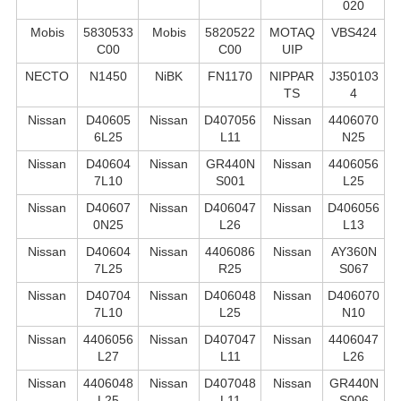
020
Mobis
5830533
Mobis
5820522
MOTAQ
VBS424
C00
C00
UIP
NECTO
N1450
NiBK
FN1170
NIPPAR
J350103
TS
4
Nissan
D40605
Nissan
D407056
Nissan
4406070
6L25
L11
N25
Nissan
D40604
Nissan
GR440N
Nissan
4406056
7L10
S001
L25
Nissan
D40607
Nissan
D406047
Nissan
D406056
0N25
L26
L13
Nissan
D40604
Nissan
4406086
Nissan
AY360N
7L25
R25
S067
Nissan
D40704
Nissan
D406048
Nissan
D406070
7L10
L25
N10
Nissan
4406056
Nissan
D407047
Nissan
4406047
L27
L11
L26
Nissan
4406048
Nissan
D407048
Nissan
GR440N
L25
L11
S006