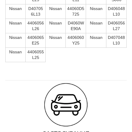
Nissan
D40705
Nissan
44060D5
Nissan
D406048
6L13
725
L10
Nissan
4406056
Nissan
D4060W
Nissan
D406056
L26
E90A
L27
Nissan
4406065
Nissan
4406060
Nissan
D407048
E25
Y25
L10
Nissan
4406055
L25