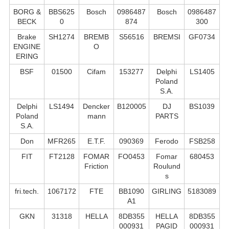
BORG &
BBS625
Bosch
0986487
Bosch
0986487
BECK
0
874
300
Brake
SH1274
BREMB
S56516
BREMSI
GF0734
ENGINE
O
ERING
BSF
01500
Cifam
153277
Delphi
LS1405
Poland
S.А.
Delphi
LS1494
Dencker
B120005
DJ
BS1039
Poland
mann
PARTS
S.А.
Don
MFR265
E.T.F.
090369
Ferodo
FSB258
FIT
FT2128
FOMAR
FO0453
Fomar
680453
Friction
Roulund
s
fri.tech.
1067172
FTE
BB1090
GIRLING
5183089
A1
GKN
31318
HELLA
8DB355
HELLA
8DB355
000931
PAGID
000931