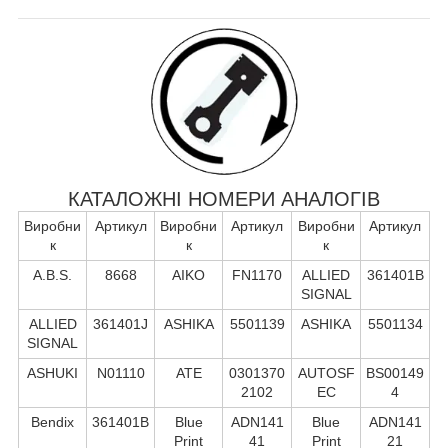
КАТАЛОЖНІ НОМЕРИ АНАЛОГІВ
Виробни
Артикул
Виробни
Артикул
Виробни
Артикул
к
к
к
A.B.S.
8668
AIKO
FN1170
ALLIED
361401B
SIGNAL
ALLIED
361401J
ASHIKA
5501139
ASHIKA
5501134
SIGNAL
ASHUKI
N01110
ATE
0301370
AUTOSF
BS00149
2102
EC
4
Bendix
361401B
Blue
ADN141
Blue
ADN141
Print
41
Print
21