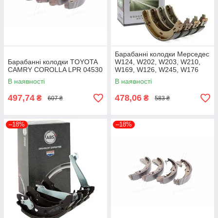
Барабанні колодки Мерседес
Барабанні колодки TOYOTA
W124, W202, W203, W210,
CAMRY COROLLA LPR 04530
W169, W126, W245, W176
LPR 04730
В наявності
В наявності
497,74
478,06
₴
₴
607 ₴
583 ₴
–18%
–18%