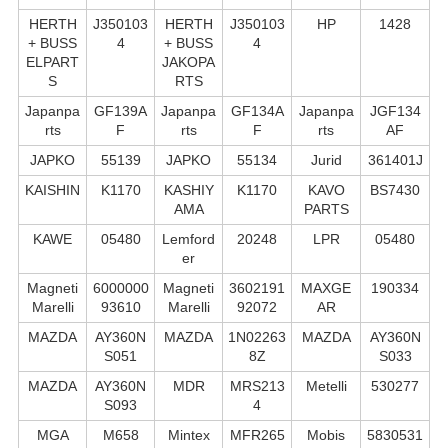
HERTH
J350103
HERTH
J350103
HP
1428
+ BUSS
4
+ BUSS
4
ELPART
JAKOPA
S
RTS
Japanpa
GF139A
Japanpa
GF134A
Japanpa
JGF134
rts
F
rts
F
rts
AF
JAPKO
55139
JAPKO
55134
Jurid
361401J
KAISHIN
K1170
KASHIY
K1170
KAVO
BS7430
AMA
PARTS
KAWE
05480
Lemford
20248
LPR
05480
er
Magneti
6000000
Magneti
3602191
MAXGE
190334
Marelli
93610
Marelli
92072
AR
MAZDA
AY360N
MAZDA
1N02263
MAZDA
AY360N
S051
8Z
S033
MAZDA
AY360N
MDR
MRS213
Metelli
530277
S093
4
MGA
M658
Mintex
MFR265
Mobis
5830531