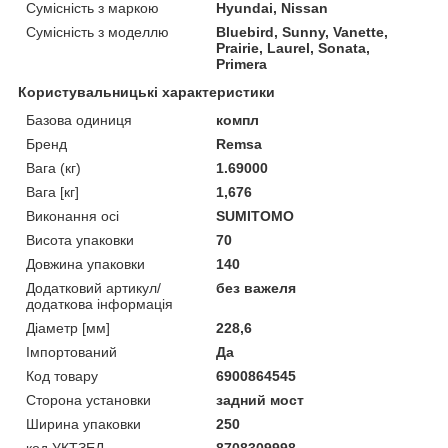
Сумісність з маркою
Hyundai, Nissan
Сумісність з моделлю
Bluebird, Sunny, Vanette,
Prairie, Laurel, Sonata,
Primera
Користувальницькі характеристики
Базова одиниця
компл
Бренд
Remsa
Вага (кг)
1.69000
Вага [кг]
1,676
Виконання осі
SUMITOMO
Висота упаковки
70
Довжина упаковки
140
Додатковий артикул/
без важеля
додаткова інформація
Діаметр [мм]
228,6
Імпортований
Да
Код товару
6900864545
Сторона установки
задний мост
Ширина упаковки
250
код УКТЗЕД
8708309998