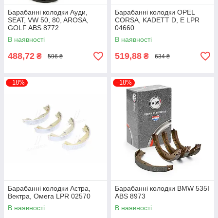
Барабанні колодки Ауди,
Барабанні колодки OPEL
SEAT, VW 50, 80, AROSA,
CORSA, KADETT D, E LPR
GOLF ABS 8772
04660
В наявності
В наявності
488,72
519,88
₴
₴
596 ₴
634 ₴
–18%
–18%
Барабанні колодки Астра,
Барабанні колодки BMW 535I
Вектра, Омега LPR 02570
ABS 8973
В наявності
В наявності