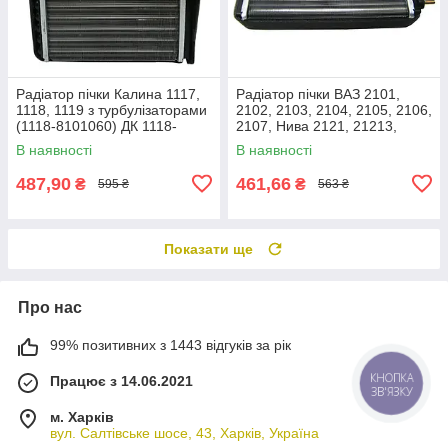
Радіатор пічки Калина 1117,
Радіатор пічки ВАЗ 2101,
1118, 1119 з турбулізаторами
2102, 2103, 2104, 2105, 2106,
(1118-8101060) ДК 1118-
2107, Нива 2121, 21213,
8101060t
21214 (2101-8101050) ДК
В наявності
В наявності
2101-8101050
487,90
461,66
₴
₴
595 ₴
563 ₴
Показати ще
Про нас
99% позитивних з 1443 відгуків за рік
Працює з 14.06.2021
КНОПКА
ЗВ'ЯЗКУ
м. Харків
вул. Салтівське шосе, 43, Харків, Україна