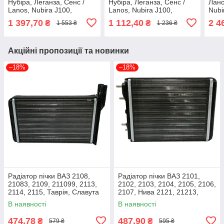
Нубіра, Леганза, Сенс /
Нубіра, Леганза, Сенс /
Лано
Lanos, Nubira J100,
Lanos, Nubira J100,
Nubi
Leganza, Sens (96190674)
Leganza, Sens (96190674)
Chan
1 397,70
1 112,40
2 4
₴
₴
1 553 ₴
1 236 ₴
Nissens 76502
Ava Cooling DWA6027
NIS
Акційні пропозиції та новинки
–18%
–18%
Радіатор пічки ВАЗ 2108,
Радіатор пічки ВАЗ 2101,
21083, 2109, 211099, 2113,
2102, 2103, 2104, 2105, 2106,
2114, 2115, Таврія, Славута
2107, Нива 2121, 21213,
ДК 2108-8101060t
21214 (2101-8101050) ДК
В наявності
В наявності
2101-8101050t
474,78
487,90
₴
₴
579 ₴
595 ₴