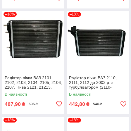
–18%
–18%
Радіатор пічки ВАЗ 2101,
Радіатор пічки ВАЗ 2110,
2102, 2103, 2104, 2105, 2106,
2111, 2112 до 2003 р. з
2107, Нива 2121, 21213,
турбулізатором (2110-
21214 (2101-8101050) ДК
8101060) ДК 2110-8101060t
В наявності
В наявності
2101-8101050t
487,90
442,80
₴
₴
595 ₴
540 ₴
–18%
–18%