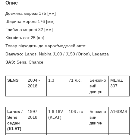
Опис
Довжина мережі 175 [мм]
Ширина мережі 176 [мм]
Глибина мережі 32 [мм]
Кількість сот 25 [шт]
Товар підходить до марок/моделей авто:
Daewoo:
Lanos, Nubira J100 / J150 (Orion), Leganza
ЗАЗ:
Sens, Chance
SENS
2004 -
1.3
71 л.с.
Бензино
MEmZ
2018
вий
307
двигун
Lanos /
1997 -
1.6 16V
106 л.с.
Бензино
A16DMS
Sens
2018
(KLAT)
вий
седан
двигун
(KLAT)