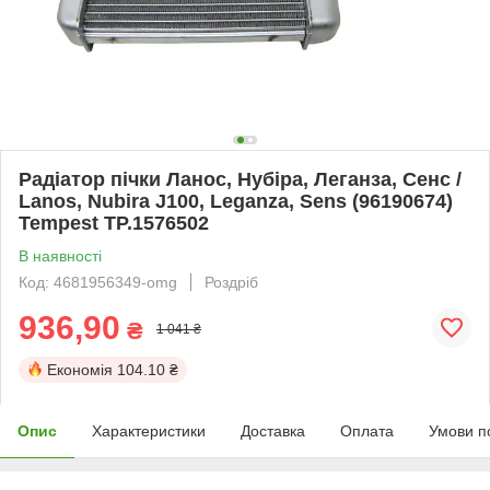
Радіатор пічки Ланос, Нубіра, Леганза, Сенс /
Lanos, Nubira J100, Leganza, Sens (96190674)
Tempest TP.1576502
В наявності
Код: 4681956349-omg
Роздріб
936,90
₴
1 041 ₴
Економія
104.10 ₴
Опис
Характеристики
Доставка
Оплата
Умови п