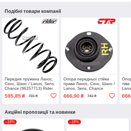
Подібні товари компанії
Передня пружина Ланос,
Опора передньої стійки
Опор
Сенс, Шанс / Lanos, Sens,
права Ланос, Сенс, Шанс /
ліва
Chance (96257713) Rider
Lanos, Sens, Chance
Lano
96223500
(96444920) CTR CMKD-6R
(96
595,85
666,90
666
₴
₴
701 ₴
741 ₴
Акційні пропозиції та новинки
–18%
–18%