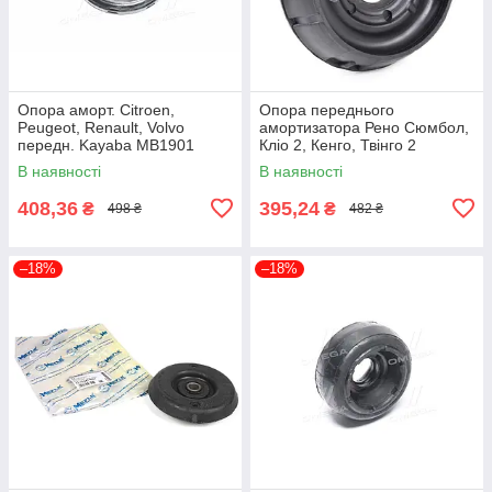
Опора аморт. Citroen,
Опора переднього
Peugeot, Renault, Volvo
амортизатора Рено Сюмбол,
передн. Kayaba MB1901
Кліо 2, Кенго, Твінго 2
(7700829529) Febi Bilstein
В наявності
В наявності
10823
408,36
395,24
₴
₴
498 ₴
482 ₴
–18%
–18%