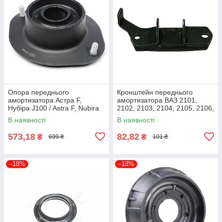
Опора переднього
Кронштейн переднього
амортизатора Астра F,
амортизатора ВАЗ 2101,
Нубіра J100 / Astra F, Nubira
2102, 2103, 2104, 2105, 2106,
J100 (90345330) FAG 814
2107 (2101-2904170) ДК
В наявності
В наявності
0062 10
2101-2904170
573,18
82,82
₴
₴
699 ₴
101 ₴
–18%
–18%