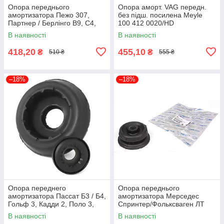
Опора переднього
Опора аморт. VAG передн.
амортизатора Пежо 307,
без підш. посилена Meyle
Партнер / Берлінго B9, C4,
100 412 0020/HD
C4 Picasso (5038F7) Meyle
В наявності
В наявності
11-14 641 0003
418,20
455,10
₴
₴
510 ₴
555 ₴
–18%
–18%
Опора переднего
Опора переднього
амортизатора Пассат Б3 / Б4,
амортизатора Мерседес
Гольф 3, Кадди 2, Поло 3,
Спринтер/Фольксваген ЛТ
Шаран 7M0412331 Febi
(2D0407183A) Meyle 034 032
В наявності
В наявності
Bilstein 01117
0044