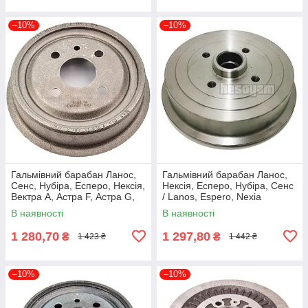
–10%
–10%
Гальмівний барабан Ланос,
Гальмівний барабан Ланос,
Сенс, Нубіра, Есперо, Нексія,
Нексія, Есперо, Нубіра, Сенс
Вектра А, Астра F, Астра G,
/ Lanos, Espero, Nexia
Кадетт Е, Комбо, Аскона С
(96193771) Sangsin Hi-Q
В наявності
В наявності
(568057) TRW DB4002
SD3036
1 280,70
1 297,80
₴
₴
1 423 ₴
1 442 ₴
–10%
–10%