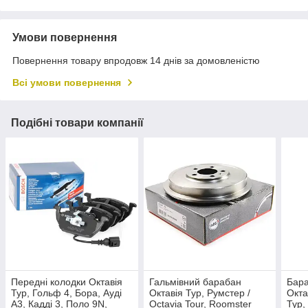
Умови повернення
Повернення товару впродовж 14 днів за домовленістю
Всі умови повернення
Подібні товари компанії
Передні колодки Октавія
Гальмівний барабан
Бара
Тур, Гольф 4, Бора, Ауді
Октавія Тур, Румстер /
Окта
А3, Кадді 3, Поло 9N,
Octavia Tour, Roomster
Тур,