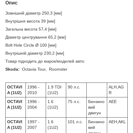
Опис
Зовнішній діаметр 250,3 [мм]
Внутрішня висота 39 [мм]
Загальна висота 57,4 [мм]
Діаметр центрування 65,2 [мм]
Bolt Hole Circle Ø 100 [мм]
Внутрішній діаметр 230,2 [мм]
Товар підходить до марок/моделей авто:
Skoda:
Octavia Tour, Roomster
OCTAVI
1996 -
1.9 TDI
90 л.с.
ALH,AG
A (1U2)
2010
(1U2)
R
OCTAVI
1996 -
1.6
75 л.с.
Бензино
AEE
A (1U2)
2004
(1U2)
вий
двигун
OCTAVI
1997 -
1.6
101 л.с.
Бензино
AEH,AKL
A (1U2)
2007
(1U2)
вий
двигун