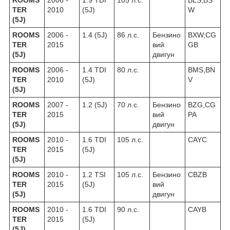
TER
2010
(5J)
W
(5J)
ROOMS
2006 -
1.4 (5J)
86 л.с.
Бензино
BXW,CG
TER
2015
вий
GB
(5J)
двигун
ROOMS
2006 -
1.4 TDI
80 л.с.
BMS,BN
TER
2010
(5J)
V
(5J)
ROOMS
2007 -
1.2 (5J)
70 л.с.
Бензино
BZG,CG
TER
2015
вий
PA
(5J)
двигун
ROOMS
2010 -
1.6 TDI
105 л.с.
CAYC
TER
2015
(5J)
(5J)
ROOMS
2010 -
1.2 TSI
105 л.с.
Бензино
CBZB
TER
2015
(5J)
вий
(5J)
двигун
ROOMS
2010 -
1.6 TDI
90 л.с.
CAYB
TER
2015
(5J)
(5J)