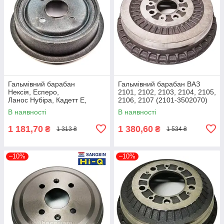
Гальмівний барабан
Гальмівний барабан ВАЗ
Нексія, Есперо,
2101, 2102, 2103, 2104, 2105,
Ланос Нубіра, Кадетт E,
2106, 2107 (2101-3502070)
Вектра A, Комбо (95175281)
Rider RD.2101-3502070
В наявності
В наявності
Bosch 0986477018
1 181,70
1 380,60
₴
₴
1 313 ₴
1 534 ₴
–10%
–10%