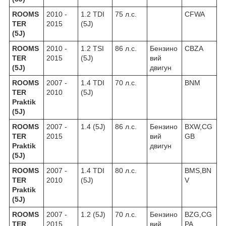
ROOMS
2010 -
1.2 TDI
75 л.с.
CFWA
TER
2015
(5J)
(5J)
ROOMS
2010 -
1.2 TSI
86 л.с.
Бензино
CBZA
TER
2015
(5J)
вий
(5J)
двигун
ROOMS
2007 -
1.4 TDI
70 л.с.
BNM
TER
2010
(5J)
Praktik
(5J)
ROOMS
2007 -
1.4 (5J)
86 л.с.
Бензино
BXW,CG
TER
2015
вий
GB
Praktik
двигун
(5J)
ROOMS
2007 -
1.4 TDI
80 л.с.
BMS,BN
TER
2010
(5J)
V
Praktik
(5J)
ROOMS
2007 -
1.2 (5J)
70 л.с.
Бензино
BZG,CG
TER
2015
вий
PA