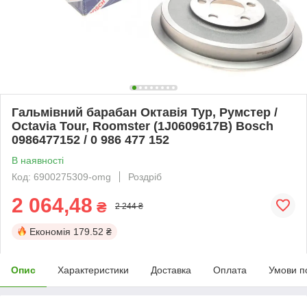
Гальмівний барабан Октавія Тур, Румстер /
Octavia Tour, Roomster (1J0609617B) Bosch
0986477152 / 0 986 477 152
В наявності
Код: 6900275309-omg
Роздріб
2 064,48
₴
2 244 ₴
Економія
179.52 ₴
Опис
Характеристики
Доставка
Оплата
Умови п