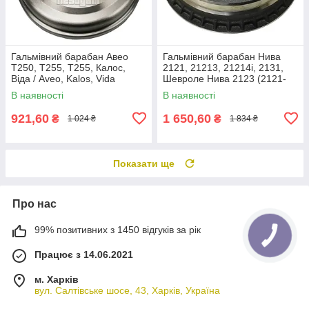
Гальмівний барабан Авео
Гальмівний барабан Нива
Т250, Т255, Т255, Калос,
2121, 21213, 21214i, 2131,
Віда / Aveo, Kalos, Vida
Шевроле Нива 2123 (2121-
(96470999) Sangsin Hi-Q
3502070) Rider RD.2121-
В наявності
В наявності
SD3054
3502070
921,60
1 650,60
₴
₴
1 024 ₴
1 834 ₴
Показати ще
Про нас
99% позитивних з 1450 відгуків за рік
Працює з 14.06.2021
м. Харків
вул. Салтівське шосе, 43, Харків, Україна