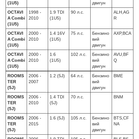
(1U5)
двигун
OCTAVI
1998 -
1.9 TDI
90 л.с.
ALH,AG
A Combi
2010
(1U5)
R
(1U5)
OCTAVI
2000 -
1.4 16V
75 л.с.
Бензино
AXP,BCA
A Combi
2010
(1U5)
вий
(1U5)
двигун
OCTAVI
2000 -
1.6
102 л.с.
Бензино
AVU,BF
A Combi
2010
(1U5)
вий
Q
(1U5)
двигун
ROOMS
2006 -
1.2 (5J)
64 л.с.
Бензино
BME
TER
2007
вий
(5J)
двигун
ROOMS
2006 -
1.4 TDI
70 л.с.
BNM
TER
2010
(5J)
(5J)
ROOMS
2006 -
1.6 (5J)
105 л.с.
Бензино
BTS,CF
TER
2015
вий
NA
(5J)
двигун
ROOMS
2006 -
1.9 TDI
105 л.с.
BLS,BS