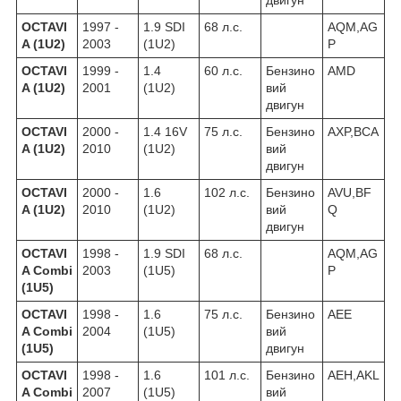
OCTAVI
1997 -
1.9 SDI
68 л.с.
AQM,AG
A (1U2)
2003
(1U2)
P
OCTAVI
1999 -
1.4
60 л.с.
Бензино
AMD
A (1U2)
2001
(1U2)
вий
двигун
OCTAVI
2000 -
1.4 16V
75 л.с.
Бензино
AXP,BCA
A (1U2)
2010
(1U2)
вий
двигун
OCTAVI
2000 -
1.6
102 л.с.
Бензино
AVU,BF
A (1U2)
2010
(1U2)
вий
Q
двигун
OCTAVI
1998 -
1.9 SDI
68 л.с.
AQM,AG
A Combi
2003
(1U5)
P
(1U5)
OCTAVI
1998 -
1.6
75 л.с.
Бензино
AEE
A Combi
2004
(1U5)
вий
(1U5)
двигун
OCTAVI
1998 -
1.6
101 л.с.
Бензино
AEH,AKL
A Combi
2007
(1U5)
вий