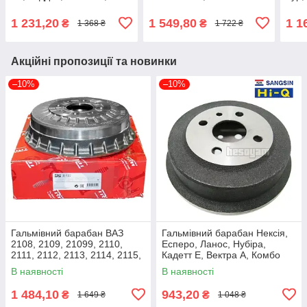
Румстер (1J0698151E)
(1J0609617B) ABS 2721-S
Сеат
Bosch 0 986 494 019
Bosc
1 231,20
1 549,80
1 1
₴
₴
1 368 ₴
1 722 ₴
Акційні пропозиції та новинки
–10%
–10%
Гальмівний барабан ВАЗ
Гальмівний барабан Нексія,
2108, 2109, 21099, 2110,
Есперо, Ланос, Нубіра,
2111, 2112, 2113, 2114, 2115,
Кадетт E, Вектра A, Комбо
Калина, Пріора, Гранта TRW
(95175281) Sangsin Hi-Q
В наявності
В наявності
DB4307
SD3034
1 484,10
943,20
₴
₴
1 649 ₴
1 048 ₴