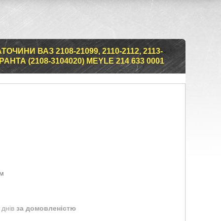
ЧИНИ ВАЗ 2108-21099, 2110-2112, 2113-
АНТА (2108-3104020) MEYLE 214 633 0001
ом
 днів
за домовленістю