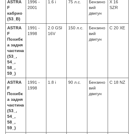
ASTRA
1996 -
1.6 i
75 л.с.
Бензино
X 16
F
2001
вий
SZR
кабрио
двигун
(53_B)
ASTRA
1991 -
2.0 GSI
150 л.с.
Бензино
C 20 XE
F
1998
16V
вий
Похибк
двигун
а задня
частина
(53_,
54_,
58_,
59_)
ASTRA
1991 -
1.8 i
90 л.с.
Бензино
C 18 NZ
F
1998
вий
Похибк
двигун
а задня
частина
(53_,
54_,
58_,
59_)