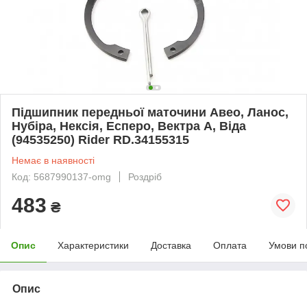
Підшипник передньої маточини Авео, Ланос,
Нубіра, Нексія, Есперо, Вектра А, Віда
(94535250) Rider RD.34155315
Немає в наявності
Код: 5687990137-omg
Роздріб
483
₴
Опис
Характеристики
Доставка
Оплата
Умови п
Опис