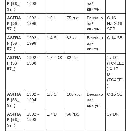
F (56_,
1998
вий
57_)
двигун
ASTRA
1992 -
1.6 i
75 л.с.
Бензино
C 16
F (56_,
1998
вий
NZ,X 16
57_)
двигун
SZR
ASTRA
1992 -
1.4 Si
82 к.с.
Бензино
C 14 SE
F (56_,
1998
вий
57_)
двигун
ASTRA
1992 -
1.7 TDS
82 к.с.
17 DT
F (56_,
1998
(TC4EE1
57_)
),X 17
DT
(TC4EE1
)
ASTRA
1992 -
1.6 Si
100 л.с.
Бензино
C 16 SE
F (56_,
1994
вий
57_)
двигун
ASTRA
1992 -
1.7 D
60 л.с.
17 DR
F (56_,
1998
57_)