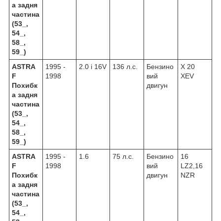
а задня
частина
(53_,
54_,
58_,
59_)
ASTRA
1995 -
2.0 i 16V
136 л.с.
Бензино
X 20
F
1998
вий
XEV
Похибк
двигун
а задня
частина
(53_,
54_,
58_,
59_)
ASTRA
1995 -
1.6
75 л.с.
Бензино
16
F
1998
вий
LZ2,16
Похибк
двигун
NZR
а задня
частина
(53_,
54_,