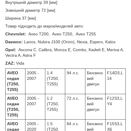
Внутрішній діаметр 39 [мм]
Зовнішній діаметр 72 [мм]
Ширина 37 [мм]
Товар підходить до марок/моделей авто:
Chevrolet:
Aveo T200, Aveo T250, Aveo T255
Daewoo:
Lanos, Nubira J100 (Orion), Nexia, Espero, Kalos
Opel:
Ascona C, Calibra, Monza E, Combo, Kadett E, Meriva A,
Vectra A, Astra F
ZAZ:
Vida
AVEO
2005 -
1.4
94 л.с.
Бензино
F14D3,L
седан
2007
(T250,
вий
14
(T250,
T255)
двигун
T255)
AVEO
2005 -
1.2
72 л.с.
Бензино
F12S3,L
седан
2007
(T250,
вий
Y4
(T250,
T255)
двигун
T255)
AVEO
2005 -
1.5
84 л.с.
Бензино
F15S3,L
седан
2020
(T250,
вий
X6