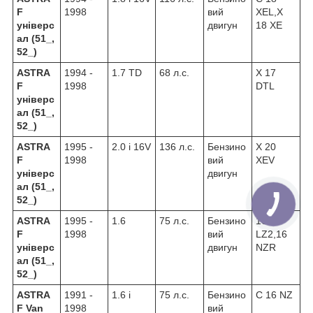
F
1998
вий
XEL,X
універс
двигун
18 XE
ал (51_,
52_)
ASTRA
1994 -
1.7 TD
68 л.с.
X 17
F
1998
DTL
універс
ал (51_,
52_)
ASTRA
1995 -
2.0 i 16V
136 л.с.
Бензино
X 20
F
1998
вий
XEV
універс
двигун
ал (51_,
52_)
ASTRA
1995 -
1.6
75 л.с.
Бензино
16
F
1998
вий
LZ2,16
універс
двигун
NZR
ал (51_,
52_)
ASTRA
1991 -
1.6 i
75 л.с.
Бензино
C 16 NZ
F Van
1998
вий