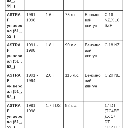
58_,
59_)
ASTRA
1991 -
1.6 i
75 л.с.
Бензино
C 16
F
1998
вий
NZ,X 16
універс
двигун
SZR
ал (51_,
52_)
ASTRA
1991 -
1.8 i
90 л.с.
Бензино
C 18 NZ
F
1998
вий
універс
двигун
ал (51_,
52_)
ASTRA
1991 -
2.0 i
115 л.с.
Бензино
C 20 NE
F
1994
вий
універс
двигун
ал (51_,
52_)
ASTRA
1991 -
1.7 TDS
82 к.с.
17 DT
F
1998
(TC4EE1
універс
),X 17
ал (51_,
DT
52_)
(TC4EE1