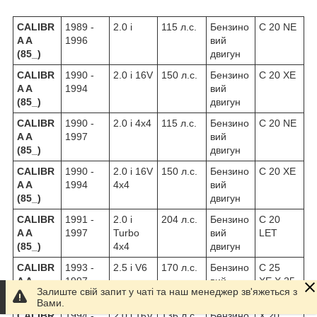
CALIBR
1989 -
2.0 i
115 л.с.
Бензино
C 20 NE
A A
1996
вий
(85_)
двигун
CALIBR
1990 -
2.0 i 16V
150 л.с.
Бензино
C 20 XE
A A
1994
вий
(85_)
двигун
CALIBR
1990 -
2.0 i 4x4
115 л.с.
Бензино
C 20 NE
A A
1997
вий
(85_)
двигун
CALIBR
1990 -
2.0 i 16V
150 л.с.
Бензино
C 20 XE
A A
1994
4x4
вий
(85_)
двигун
CALIBR
1991 -
2.0 i
204 л.с.
Бензино
C 20
A A
1997
Turbo
вий
LET
(85_)
4x4
двигун
CALIBR
1993 -
2.5 i V6
170 л.с.
Бензино
C 25
A A
1997
вий
XE,X 25
Залиште свій запит у чаті та наш менеджер зв'яжеться з
(85_)
двигун
XE
Вами.
CALIBR
1994 -
2.0 i 16V
136 л.с.
Бензино
X 20