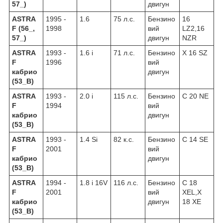
57_)
двигун
ASTRA
1995 -
1.6
75 л.с.
Бензино
16
F (56_,
1998
вий
LZ2,16
57_)
двигун
NZR
ASTRA
1993 -
1.6 i
71 л.с.
Бензино
X 16 SZ
F
1996
вий
кабрио
двигун
(53_B)
ASTRA
1993 -
2.0 i
115 л.с.
Бензино
C 20 NE
F
1994
вий
кабрио
двигун
(53_B)
ASTRA
1993 -
1.4 Si
82 к.с.
Бензино
C 14 SE
F
2001
вий
кабрио
двигун
(53_B)
ASTRA
1994 -
1.8 i 16V
116 л.с.
Бензино
C 18
F
2001
вий
XEL,X
кабрио
двигун
18 XE
(53_B)