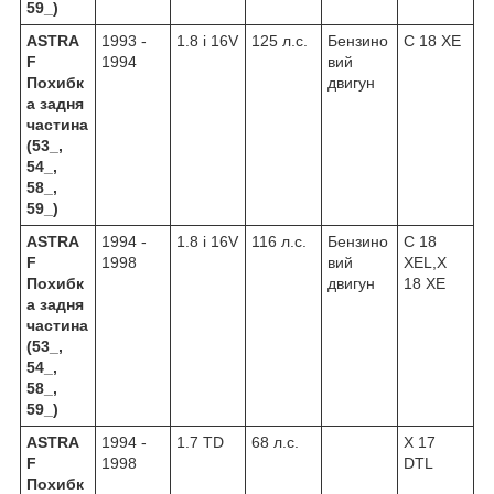
59_)
ASTRA
1993 -
1.8 i 16V
125 л.с.
Бензино
C 18 XE
F
1994
вий
Похибк
двигун
а задня
частина
(53_,
54_,
58_,
59_)
ASTRA
1994 -
1.8 i 16V
116 л.с.
Бензино
C 18
F
1998
вий
XEL,X
Похибк
двигун
18 XE
а задня
частина
(53_,
54_,
58_,
59_)
ASTRA
1994 -
1.7 TD
68 л.с.
X 17
F
1998
DTL
Похибк