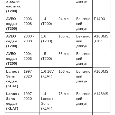
а задня
двигун
частина
(T200)
AVEO
2003 -
1.4
94 л.с.
Бензино
F14D3
седан
2008
(T200)
вий
(T200)
двигун
AVEO
2003 -
1.6
105 л.с.
Бензино
A16DMS
седан
2008
(T200)
вий
,LXV
(T200)
двигун
AVEO
2004 -
1.5
86 л.с.
Бензино
седан
2006
(T200)
вий
(T200)
двигун
Lanos /
1997 -
1.6 16V
106 л.с.
Бензино
A16DMS
Sens
2020
(KLAT)
вий
седан
двигун
(KLAT)
Lanos /
1997 -
1.4
75 л.с.
Бензино
A14SMS
Sens
2020
Lanos /
вий
седан
Sens
двигун
(KLAT)
(KLAT)