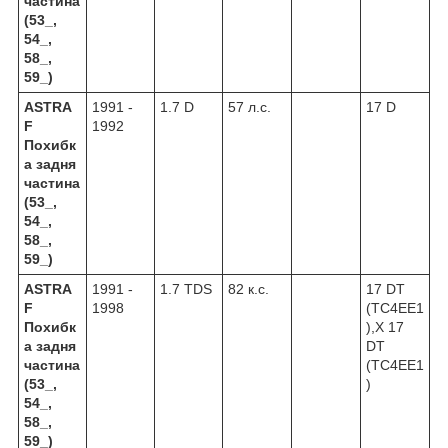
частина
(53_,
54_,
58_,
59_)
ASTRA
1991 -
1.7 D
57 л.с.
17 D
F
1992
Похибк
а задня
частина
(53_,
54_,
58_,
59_)
ASTRA
1991 -
1.7 TDS
82 к.с.
17 DT
F
1998
(TC4EE1
Похибк
),X 17
а задня
DT
частина
(TC4EE1
(53_,
)
54_,
58_,
59_)