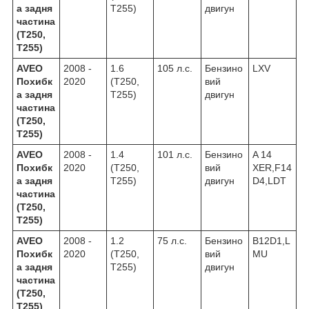
а задня
T255)
двигун
частина
(T250,
T255)
AVEO
2008 -
1.6
105 л.с.
Бензино
LXV
Похибк
2020
(T250,
вий
а задня
T255)
двигун
частина
(T250,
T255)
AVEO
2008 -
1.4
101 л.с.
Бензино
A 14
Похибк
2020
(T250,
вий
XER,F14
а задня
T255)
двигун
D4,LDT
частина
(T250,
T255)
AVEO
2008 -
1.2
75 л.с.
Бензино
B12D1,L
Похибк
2020
(T250,
вий
MU
а задня
T255)
двигун
частина
(T250,
T255)