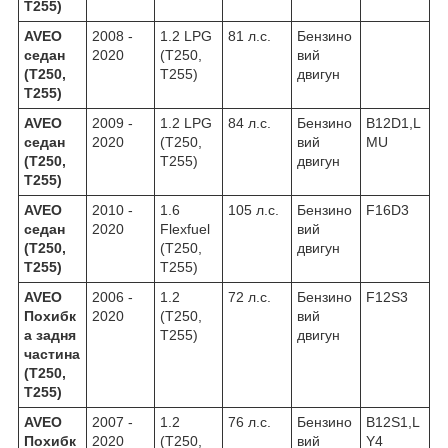
T255)
AVEO
2008 -
1.2 LPG
81 л.с.
Бензино
седан
2020
(T250,
вий
(T250,
T255)
двигун
T255)
AVEO
2009 -
1.2 LPG
84 л.с.
Бензино
B12D1,L
седан
2020
(T250,
вий
MU
(T250,
T255)
двигун
T255)
AVEO
2010 -
1.6
105 л.с.
Бензино
F16D3
седан
2020
Flexfuel
вий
(T250,
(T250,
двигун
T255)
T255)
AVEO
2006 -
1.2
72 л.с.
Бензино
F12S3
Похибк
2020
(T250,
вий
а задня
T255)
двигун
частина
(T250,
T255)
AVEO
2007 -
1.2
76 л.с.
Бензино
B12S1,L
Похибк
2020
(T250,
вий
Y4