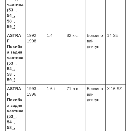
частина
(53_,
54_,
58_,
59_)
ASTRA
1992 -
1.4
82 к.с.
Бензино
14 SE
F
1998
вий
Похибк
двигун
а задня
частина
(53_,
54_,
58_,
59_)
ASTRA
1993 -
1.6 i
71 л.с.
Бензино
X 16 SZ
F
1996
вий
Похибк
двигун
а задня
частина
(53_,
54_,
58_,