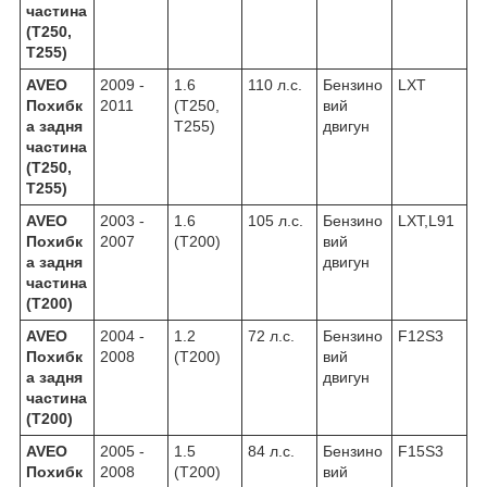
частина
(T250,
T255)
AVEO
2009 -
1.6
110 л.с.
Бензино
LXT
Похибк
2011
(T250,
вий
а задня
T255)
двигун
частина
(T250,
T255)
AVEO
2003 -
1.6
105 л.с.
Бензино
LXT,L91
Похибк
2007
(T200)
вий
а задня
двигун
частина
(T200)
AVEO
2004 -
1.2
72 л.с.
Бензино
F12S3
Похибк
2008
(T200)
вий
а задня
двигун
частина
(T200)
AVEO
2005 -
1.5
84 л.с.
Бензино
F15S3
Похибк
2008
(T200)
вий