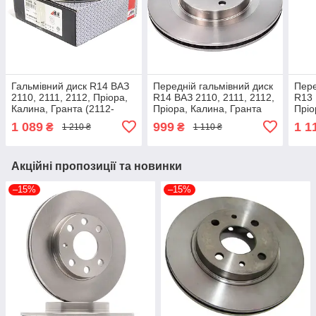
Гальмівний диск R14 ВАЗ
Передній гальмівний диск
Пере
2110, 2111, 2112, Пріора,
R14 ВАЗ 2110, 2111, 2112,
R13 
Калина, Гранта (2112-
Пріора, Калина, Гранта
Пріо
3501070) ABS 17342
(2112-3501070) Bosch
(211
1 089
999
1 1
₴
₴
1 210 ₴
1 110 ₴
0986479346
09.8
Акційні пропозиції та новинки
–15%
–15%