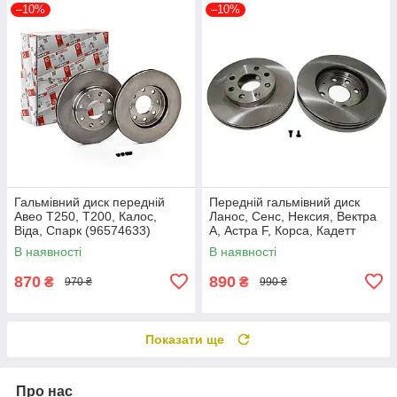
–10%
–10%
Гальмівний диск передній
Передній гальмівний диск
Авео Т250, T200, Калос,
Ланос, Сенс, Нексия, Вектра
Віда, Спарк (96574633)
А, Астра F, Корса, Кадетт
Ferodo DDF1279
(90121445) Ferodo DDF151
В наявності
В наявності
870
890
₴
₴
970 ₴
990 ₴
Показати ще
Про нас