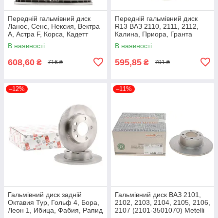
Передній гальмівний диск
Передній гальмівний диск
Ланос, Сенс, Нексия, Вектра
R13 ВАЗ 2110, 2111, 2112,
А, Астра F, Корса, Кадетт
Калина, Приора, Гранта
(90121445) ДК 90121445
(2110-3501070) ДК 2110-
В наявності
В наявності
3501070
608,60
595,85
₴
₴
716 ₴
701 ₴
–12%
–11%
Гальмівний диск задній
Гальмівний диск ВАЗ 2101,
Октавия Тур, Гольф 4, Бора,
2102, 2103, 2104, 2105, 2106,
Леон 1, Ибица, Фабия, Рапид
2107 (2101-3501070) Metelli
(1JE615301) Ferodo DDF929
23-0043