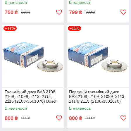
В наявності
В наявності
750
799
₴
₴
850 ₴
900 ₴
–11%
–11%
Гальмівний диск ВАЗ 2108,
Передній гальмівний диск
2109, 21099, 2113, 2114,
ВАЗ 2108, 2109, 21099, 2113,
2115 (2108-3501070) Bosch
2114, 2115 (2108-3501070)
0986479R61
Bosch 0 986 479 R61 /
В наявності
В наявності
0986479R61
800
800
₴
₴
900 ₴
900 ₴