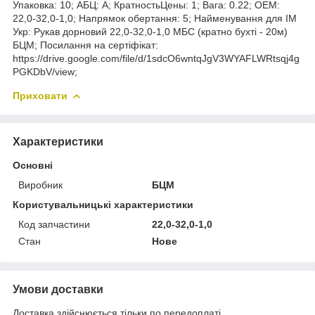
Упаковка: 10; АБЦ: A; КратностьЦены: 1; Вага: 0.22; ОЕМ:
22,0-32,0-1,0; Напрямок обертання: 5; Найменування для ІМ
Укр: Рукав дорновий 22,0-32,0-1,0 МБС (кратно бухті - 20м)
БЦМ; Посилання на сертіфікат:
https://drive.google.com/file/d/1sdcO6wntqJgV3WYAFLWRtsqj4g
PGKDbV/view;
Приховати
Характеристики
Основні
Виробник
БЦМ
Користувальницькі характеристики
Код запчастини
22,0-32,0-1,0
Стан
Нове
Умови доставки
Доставка здійснюється тільки по передоплаті.