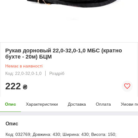
Рукав дорновый 22,0-32,0-1,0 МБС (кратно
бухте - 20м) БЦМ
Немає в наявності
Код: 22,0-32,0-1,0
Роздріб
222
₴
Опис
Характеристики
Доставка
Оплата
Умови п
Опис
Код: 032769; Довжина: 430; Ширина: 430; Висота: 150;