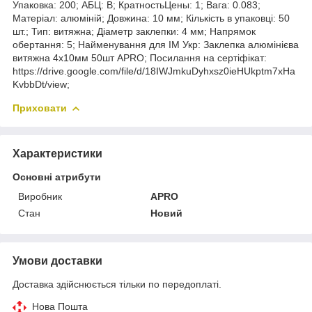
Упаковка: 200; АБЦ: B; КратностьЦены: 1; Вага: 0.083;
Матеріал: алюміній; Довжина: 10 мм; Кількість в упаковці: 50
шт.; Тип: витяжна; Діаметр заклепки: 4 мм; Напрямок
обертання: 5; Найменування для ІМ Укр: Заклепка алюмінієва
витяжна 4х10мм 50шт APRO; Посилання на сертіфікат:
https://drive.google.com/file/d/18IWJmkuDyhxsz0ieHUkptm7xHa
KvbbDt/view;
Приховати
Характеристики
Основні атрибути
Виробник
APRO
Стан
Новий
Умови доставки
Доставка здійснюється тільки по передоплаті.
Нова Пошта