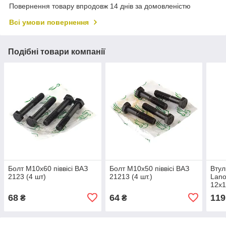
Повернення товару впродовж 14 днів за домовленістю
Всі умови повернення
Подібні товари компанії
Болт М10х60 піввісі ВАЗ
Болт М10х50 піввісі ВАЗ
Втул
2123 (4 шт)
21213 (4 шт.)
Lano
12х1
68
64
119
₴
₴