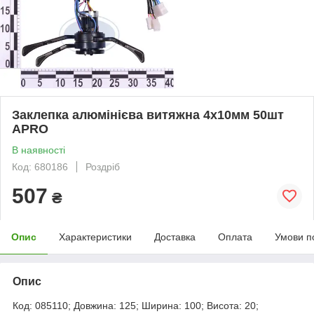
Заклепка алюмінієва витяжна 4х10мм 50шт
APRO
В наявності
Код: 680186
Роздріб
507
₴
Опис
Характеристики
Доставка
Оплата
Умови п
Опис
Код: 085110; Довжина: 125; Ширина: 100; Висота: 20;